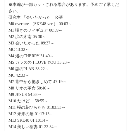
※本編が一部カットされる場合があります。予めご了承くだ
さい。
研究生 「会いたかった」公演
M0 overture （SKE48 ver.） 00:03～
M1 嘆きのフィギュア 00:59～
M2 涙の湘南 05:30～
M3 会いたかった 09:37～
MC 13:32～
M4 渚のCHERRY 31:40～
M5 ガラスの I LOVE YOU 35:23～
M6 恋のPLAN 38:22～
MC 42:33～
M7 背中から抱きしめて 47:19～
M8 リオの革命 50:46～
M9 JESUS 54:58～
M10 だけど… 58:55～
M11 桜の花びらたち 01:03:53～
M12 未来の扉 01:13:13～
M13 SKE48 01:18:14～
M14 美しい稲妻 01:22:54～