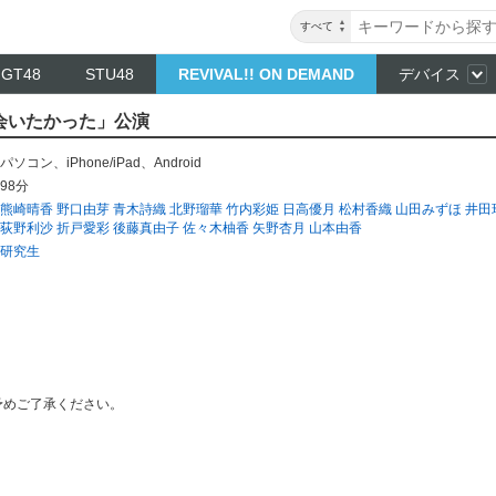
すべて
NGT48
STU48
REVIVAL!! ON DEMAND
デバイス
 「会いたかった」公演
パソコン
、
iPhone/iPad
、
Android
98分
熊崎晴香
野口由芽
青木詩織
北野瑠華
竹内彩姫
日高優月
松村香織
山田みずほ
井田
荻野利沙
折戸愛彩
後藤真由子
佐々木柚香
矢野杏月
山本由香
研究生
予めご了承ください。