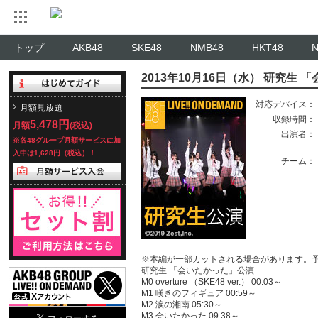
トップ
AKB48
SKE48
NMB48
HKT48
2013年10月16日（水） 研究生
対応デバイス：
月額見放題
収録時間：
5,478円
月額
(税込)
出演者：
※各48グループ月額サービスに加
入中は1,628円（税込）！
チーム：
※本編が一部カットされる場合があります。
研究生 「会いたかった」公演
M0 overture （SKE48 ver.） 00:03～
M1 嘆きのフィギュア 00:59～
M2 涙の湘南 05:30～
M3 会いたかった 09:38～