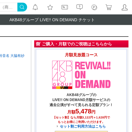
AKB48グループ LIVE!! ON DEMAND チケット
ご購入・月額でのご視聴はこちらから
月額見放題コース
玲音名
大脇有紗
AKB48グループの
LIVE!! ON DEMAND月額サービスの
過去公演がすべて見られる定額プラン！
5,478
月額
円
【セット割】なら月額3,122円＋1,628円で
もっとお得にご利用いただけます。
セット割ご利用方法はこちら