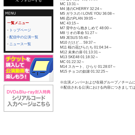
MC 13:31～
M4 渚のCHERRY 32:24～
M5 ガラスの I LOVE YOU 36:08～
M6 恋のPLAN 39:05～
一覧メニュー
MC 43:15～
M7 背中から抱きしめて 48:00～
トップページ
M8 リオの革命 51:27～
配信中の公演一覧
M9 JESUS 55:40～
M10 だけど… 59:37～
ニュース一覧
M11 桜の花びらたち 01:04:34～
M12 未来の扉 01:13:31～
M13 SKE48 01:18:32～
MC 01:22:32～
M14 スカート、ひらり 01:28:07～
M15 チョコの奴隷 01:32:25～
※出演メンバーおよび在籍グループ／チーム
※配信される公演における内容につきまして