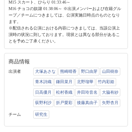
M15 スカート、ひらり 01:33:46～
M16 チョコの奴隷 01:38:06～ ※出演メンバーおよび在籍グル
ープ／チームにつきましては、公演実施日時点のものとなり
ます。
※配信される公演における内容につきましては、当該公演上
演時の状況に則しております。現状とは異なる部分があるこ
とを予めご了承ください。
商品情報
出演者
犬塚あさな
熊崎晴香
野口由芽
山田樹奈
青木詩織
鎌田菜月
北野瑠華
竹内彩姫
日高優月
松村香織
井田玲音名
大脇有紗
荻野利沙
折戸愛彩
後藤真由子
矢野杏月
チーム
研究生