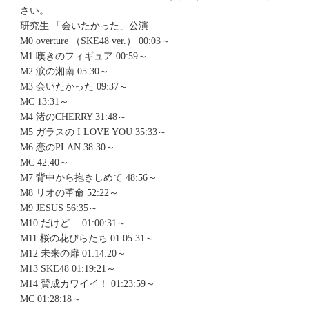
さい。
研究生 「会いたかった」公演
M0 overture （SKE48 ver.） 00:03～
M1 嘆きのフィギュア 00:59～
M2 涙の湘南 05:30～
M3 会いたかった 09:37～
MC 13:31～
M4 渚のCHERRY 31:48～
M5 ガラスの I LOVE YOU 35:33～
M6 恋のPLAN 38:30～
MC 42:40～
M7 背中から抱きしめて 48:56～
M8 リオの革命 52:22～
M9 JESUS 56:35～
M10 だけど… 01:00:31～
M11 桜の花びらたち 01:05:31～
M12 未来の扉 01:14:20～
M13 SKE48 01:19:21～
M14 賛成カワイイ！ 01:23:59～
MC 01:28:18～