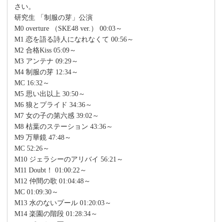
さい。
研究生 「制服の芽」公演
M0 overture （SKE48 ver.） 00:03～
M1 恋を語る詩人になれなくて 00:56～
M2 合格Kiss 05:09～
M3 アンテナ 09:29～
M4 制服の芽 12:34～
MC 16:32～
M5 思い出以上 30:50～
M6 狼とプライド 34:36～
M7 女の子の第六感 39:02～
M8 枯葉のステーション 43:36～
M9 万華鏡 47:48～
MC 52:26～
M10 ジェラシーのアリバイ 56:21～
M11 Doubt！ 01:00:22～
M12 仲間の歌 01:04:48～
MC 01:09:30～
M13 水のないプール 01:20:03～
M14 楽園の階段 01:28:34～