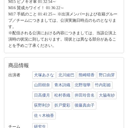
M15 ピノキオ軍 01:32:54～
M16 賛成カワイイ！ 01:36:22～
M17 手紙のこと 01:41:25～ ※出演メンバーおよび在籍グルー
プ／チームにつきましては、公演実施日時点のものとなりま
す。
※配信される公演における内容につきましては、当該公演上
演時の状況に則しております。現状とは異なる部分があるこ
とを予めご了承ください。
商品情報
出演者
犬塚あさな
北川綾巴
熊崎晴香
野口由芽
山田樹奈
青木詩織
北野瑠華
竹内彩姫
日高優月
松村香織
井田玲音名
大脇有紗
荻野利沙
折戸愛彩
後藤真由子
佐々木柚香
チーム
研究生