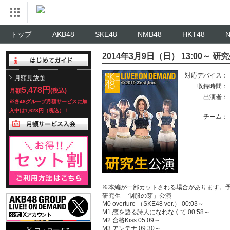
トップ
AKB48
SKE48
NMB48
HKT48
2014年3月9日（日） 13:00～ 
対応デバイス：
月額見放題
収録時間：
5,478円
月額
(税込)
出演者：
※各48グループ月額サービスに加
入中は1,628円（税込）！
チーム：
※本編が一部カットされる場合があります。
研究生 「制服の芽」公演
M0 overture （SKE48 ver.） 00:03～
M1 恋を語る詩人になれなくて 00:58～
M2 合格Kiss 05:09～
M3 アンテナ 09:30～