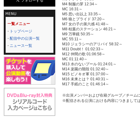
M4 制服の芽 12:34～
MC 16:31～
M5 思い出以上 33:35～
M6 狼とプライド 37:20～
一覧メニュー
M7 女の子の第六感 41:48～
M8 枯葉のステーション 46:21～
トップページ
M9 万華鏡 50:35～
配信中の公演一覧
MC 55:11～
M10 ジェラシーのアリバイ 58:32～
ニュース一覧
M11 Doubt！ 01:02:33～
M12 仲間の歌 01:06:58～
MC 01:11:40～
M13 水のないプール 01:24:01～
M14 楽園の階段 01:32:40～
M15 ピノキオ軍 01:37:00～
M16 未来とは？ 01:40:31～
M17 手紙のこと 01:46:14～
※出演メンバーおよび在籍グループ／チーム
※配信される公演における内容につきまして