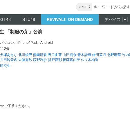
すべて
NGT48
STU48
REVIVAL!! ON DEMAND
デバイス
研究生 「制服の芽」公演
パソコン
、
iPhone/iPad
、
Android
112分
犬塚あさな
北川綾巴
熊崎晴香
野口由芽
山田樹奈
青木詩織
鎌田菜月
北野瑠華
竹内
井田玲音名
大脇有紗
荻野利沙
折戸愛彩
後藤真由子
佐々木柚香
研究生
予めご了承ください。