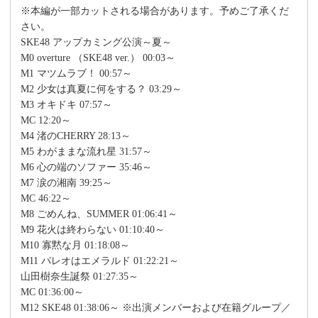
※本編が一部カットされる場合があります。予めご了承くだ
さい。
SKE48 アップカミング公演～夏～
M0 overture （SKE48 ver.） 00:03～
M1 マツムラブ！ 00:57～
M2 少女は真夏に何をする？ 03:29～
M3 オキドキ 07:57～
MC 12:20～
M4 渚のCHERRY 28:13～
M5 わがままな流れ星 31:57～
M6 心の端のソファー 35:46～
M7 涙の湘南 39:25～
MC 46:22～
M8 ごめんね、SUMMER 01:06:41～
M9 花火は終わらない 01:10:40～
M10 寡黙な月 01:18:08～
M11 パレオはエメラルド 01:22:21～
山田樹奈生誕祭 01:27:35～
MC 01:36:00～
M12 SKE48 01:38:06～ ※出演メンバーおよび在籍グループ／