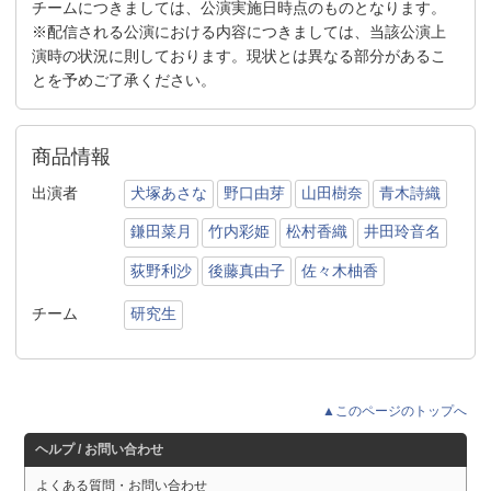
チームにつきましては、公演実施日時点のものとなります。
※配信される公演における内容につきましては、当該公演上
演時の状況に則しております。現状とは異なる部分があるこ
とを予めご了承ください。
商品情報
出演者
犬塚あさな
野口由芽
山田樹奈
青木詩織
鎌田菜月
竹内彩姫
松村香織
井田玲音名
荻野利沙
後藤真由子
佐々木柚香
チーム
研究生
▲このページのトップへ
ヘルプ / お問い合わせ
よくある質問・お問い合わせ