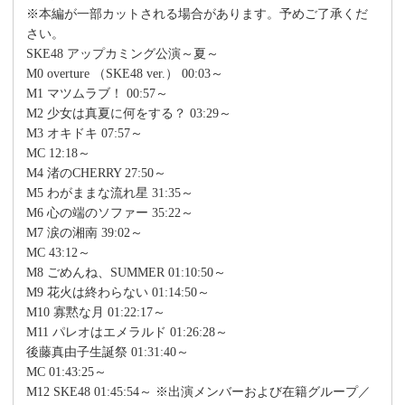
※本編が一部カットされる場合があります。予めご了承くだ
さい。
SKE48 アップカミング公演～夏～
M0 overture （SKE48 ver.） 00:03～
M1 マツムラブ！ 00:57～
M2 少女は真夏に何をする？ 03:29～
M3 オキドキ 07:57～
MC 12:18～
M4 渚のCHERRY 27:50～
M5 わがままな流れ星 31:35～
M6 心の端のソファー 35:22～
M7 涙の湘南 39:02～
MC 43:12～
M8 ごめんね、SUMMER 01:10:50～
M9 花火は終わらない 01:14:50～
M10 寡黙な月 01:22:17～
M11 パレオはエメラルド 01:26:28～
後藤真由子生誕祭 01:31:40～
MC 01:43:25～
M12 SKE48 01:45:54～ ※出演メンバーおよび在籍グループ／