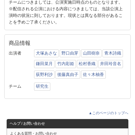
チームにつきましては、公演実施日時点のものとなります。
※配信される公演における内容につきましては、当該公演上
演時の状況に則しております。現状とは異なる部分があるこ
とを予めご了承ください。
商品情報
出演者
犬塚あさな
野口由芽
山田樹奈
青木詩織
鎌田菜月
竹内彩姫
松村香織
井田玲音名
荻野利沙
後藤真由子
佐々木柚香
チーム
研究生
▲このページのトップへ
ヘルプ / お問い合わせ
よくある質問・お問い合わせ