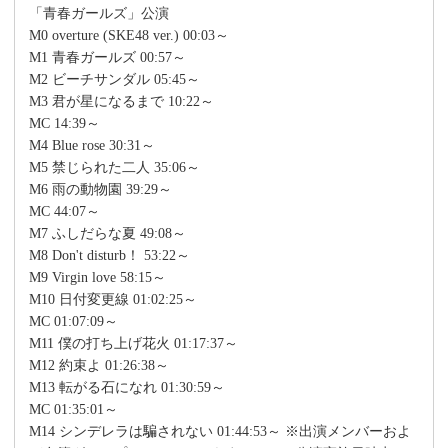
「青春ガールズ」公演
M0 overture (SKE48 ver.) 00:03～
M1 青春ガールズ 00:57～
M2 ビーチサンダル 05:45～
M3 君が星になるまで 10:22～
MC 14:39～
M4 Blue rose 30:31～
M5 禁じられた二人 35:06～
M6 雨の動物園 39:29～
MC 44:07～
M7 ふしだらな夏 49:08～
M8 Don't disturb！ 53:22～
M9 Virgin love 58:15～
M10 日付変更線 01:02:25～
MC 01:07:09～
M11 僕の打ち上げ花火 01:17:37～
M12 約束よ 01:26:38～
M13 転がる石になれ 01:30:59～
MC 01:35:01～
M14 シンデレラは騙されない 01:44:53～ ※出演メンバーおよ