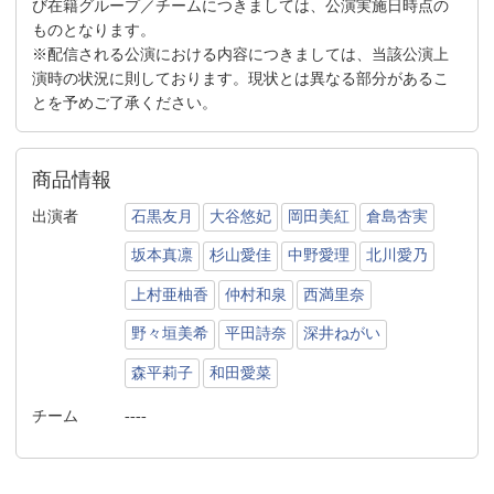
び在籍グループ／チームにつきましては、公演実施日時点の
ものとなります。
※配信される公演における内容につきましては、当該公演上
演時の状況に則しております。現状とは異なる部分があるこ
とを予めご了承ください。
商品情報
出演者
石黒友月
大谷悠妃
岡田美紅
倉島杏実
坂本真凛
杉山愛佳
中野愛理
北川愛乃
上村亜柚香
仲村和泉
西満里奈
野々垣美希
平田詩奈
深井ねがい
森平莉子
和田愛菜
チーム
----