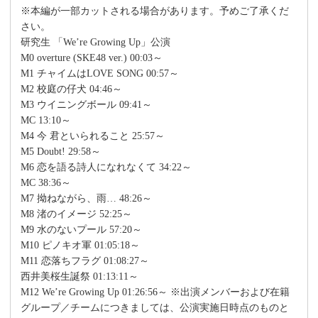
※本編が一部カットされる場合があります。予めご了承くだ
さい。
研究生 「We’re Growing Up」公演
M0 overture (SKE48 ver.) 00:03～
M1 チャイムはLOVE SONG 00:57～
M2 校庭の仔犬 04:46～
M3 ウイニングボール 09:41～
MC 13:10～
M4 今 君といられること 25:57～
M5 Doubt! 29:58～
M6 恋を語る詩人になれなくて 34:22～
MC 38:36～
M7 拗ねながら、雨… 48:26～
M8 渚のイメージ 52:25～
M9 水のないプール 57:20～
M10 ピノキオ軍 01:05:18～
M11 恋落ちフラグ 01:08:27～
西井美桜生誕祭 01:13:11～
M12 We’re Growing Up 01:26:56～ ※出演メンバーおよび在籍
グループ／チームにつきましては、公演実施日時点のものと