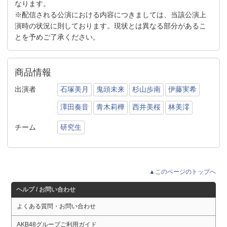
なります。
※配信される公演における内容につきましては、当該公演上
演時の状況に則しております。現状とは異なる部分があるこ
とを予めご了承ください。
商品情報
出演者
石塚美月
鬼頭未来
杉山歩南
伊藤実希
澤田奏音
青木莉樺
西井美桜
林美澪
チーム
研究生
▲このページのトップへ
ヘルプ / お問い合わせ
よくある質問・お問い合わせ
AKB48グループご利用ガイド