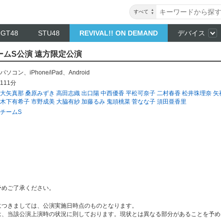
すべて
NGT48
STU48
REVIVAL!! ON DEMAND
デバイス
 チームS公演 遠方限定公演
パソコン
、
iPhone/iPad
、
Android
111分
大矢真那
桑原みずき
高田志織
出口陽
中西優香
平松可奈子
二村春香
松井珠理奈
矢
木下有希子
市野成美
大脇有紗
加藤るみ
鬼頭桃菜
菅なな子
須田亜香里
チームS
予めご了承ください。
につきましては、公演実施日時点のものとなります。
は、当該公演上演時の状況に則しております。現状とは異なる部分があることを予め