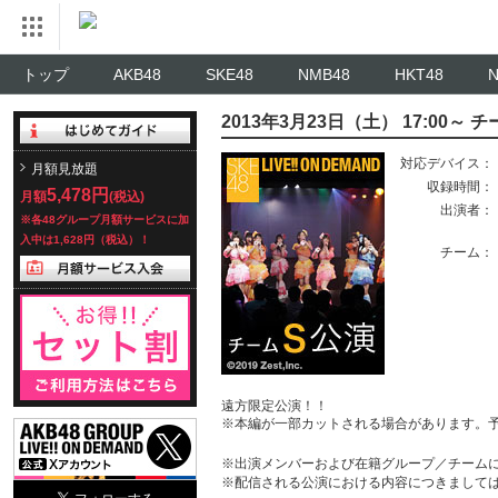
トップ
AKB48
SKE48
NMB48
HKT48
2013年3月23日（土） 17:00～
対応デバイス：
月額見放題
収録時間：
5,478円
月額
(税込)
出演者：
※各48グループ月額サービスに加
入中は1,628円（税込）！
チーム：
遠方限定公演！！
※本編が一部カットされる場合があります。
※出演メンバーおよび在籍グループ／チーム
※配信される公演における内容につきまして