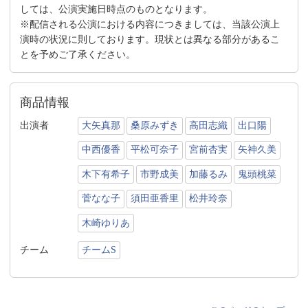
しては、公演実施日時点のものとなります。
※配信される公演における内容につきましては、当該公演上
演時の状況に則しております。現状とは異なる部分があるこ
とを予めご了承ください。
商品情報
出演者
大矢真那
桑原みずき
高田志織
出口陽
中西優香
平松可奈子
宮前杏実
矢神久美
木下有希子
市野成美
加藤るみ
鬼頭桃菜
菅なな子
須田亜香里
松井玲奈
木崎ゆりあ
チーム
チームS