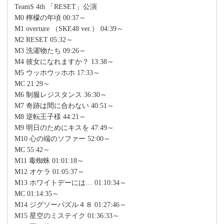
TeamS 4th 「RESET」公演
M0 檸檬の年頃 00:37～
M1 overture （SKE48 ver.） 04:39～
M2 RESET 05:32～
M3 洗濯物たち 09:26～
M4 彼女になれますか？ 13:38～
M5 ウッホウッホホ 17:33～
MC 21:29～
M6 制服レジスタンス 36:30～
M7 奇跡は間に合わない 40:51～
M8 逆転王子様 44:21～
M9 明日のためにキスを 47:49～
M10 心の端のソファー 52:00～
MC 55:42～
M11 毒蜘蛛 01:01:18～
M12 オケラ 01:05:37～
M13 ホワイトデーには… 01:10:34～
MC 01:14:35～
M14 ジグソーパズル４８ 01:27:46～
M15 星空のミステイク 01:36:33～