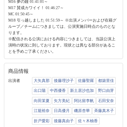
M16 夢の鐘 01:41:01～
M17 賛成カワイイ！ 01:46:27～
MC 01:50:45～
M18 引っ越しました 01:51:59～ ※出演メンバーおよび在籍グ
ループ／チームにつきましては、公演実施日時点のものとな
ります。
※配信される公演における内容につきましては、当該公演上
演時の状況に則しております。現状とは異なる部分があるこ
とを予めご了承ください。
商品情報
出演者
大矢真那
後藤理沙子
佐藤聖羅
都築里佳
出口陽
中西優香
新土居沙也加
野口由芽
向田茉夏
矢方美紀
阿比留李帆
石田安奈
江籠裕奈
日高優月
磯原杏華
斉藤真木子
折戸愛彩
後藤真由子
佐々木柚香