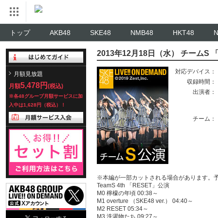
トップ
AKB48
SKE48
NMB48
HKT48
2013年12月18日（水） チームS 
対応デバイス：
月額見放題
収録時間：
5,478円
月額
(税込)
出演者：
※各48グループ月額サービスに加
入中は1,628円（税込）！
チーム：
※本編が一部カットされる場合があります。
TeamS 4th 「RESET」公演
M0 檸檬の年頃 00:38～
M1 overture （SKE48 ver.） 04:40～
M2 RESET 05:34～
M3 洗濯物たち 09:27～