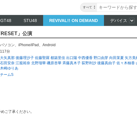
すべて
NGT48
STU48
REVIVAL!! ON DEMAND
デバイス
「RESET」公演
パソコン
、
iPhone/iPad
、
Android
117分
大矢真那
後藤理沙子
佐藤聖羅
都築里佳
出口陽
中西優香
野口由芽
向田茉夏
矢方美
石田安奈
江籠裕奈
北野瑠華
磯原杏華
斉藤真木子
荻野利沙
後藤真由子
佐々木柚香
木崎ゆりあ
チームS
予めご了承ください。