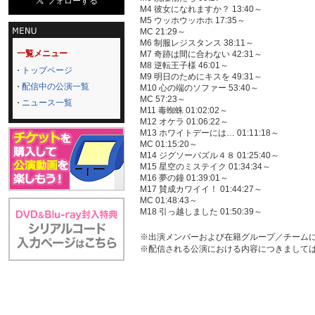
M4 彼女になれますか？ 13:40～
M5 ウッホウッホホ 17:35～
MC 21:29～
M6 制服レジスタンス 38:11～
一覧メニュー
M7 奇跡は間に合わない 42:31～
M8 逆転王子様 46:01～
トップページ
M9 明日のためにキスを 49:31～
配信中の公演一覧
M10 心の端のソファー 53:40～
MC 57:23～
ニュース一覧
M11 毒蜘蛛 01:02:02～
M12 オケラ 01:06:22～
M13 ホワイトデーには… 01:11:18～
MC 01:15:20～
M14 ジグソーパズル４８ 01:25:40～
M15 星空のミステイク 01:34:34～
M16 夢の鐘 01:39:01～
M17 賛成カワイイ！ 01:44:27～
MC 01:48:43～
M18 引っ越しました 01:50:39～
※出演メンバーおよび在籍グループ／チーム
※配信される公演における内容につきまして