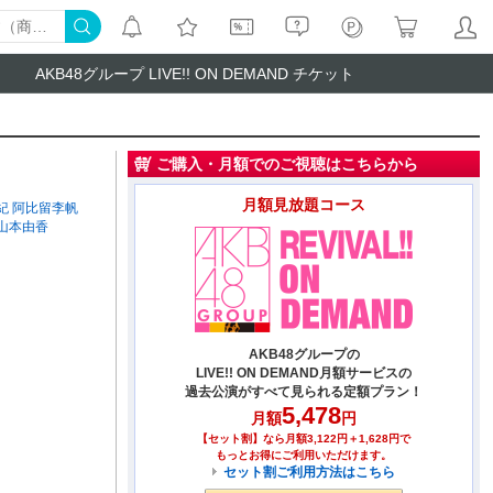
AKB48グループ LIVE!! ON DEMAND チケット
ご購入・月額でのご視聴はこちらから
月額見放題コース
紀
阿比留李帆
山本由香
AKB48グループの
LIVE!! ON DEMAND月額サービスの
過去公演がすべて見られる定額プラン！
5,478
月額
円
【セット割】なら月額3,122円＋1,628円で
もっとお得にご利用いただけます。
セット割ご利用方法はこちら