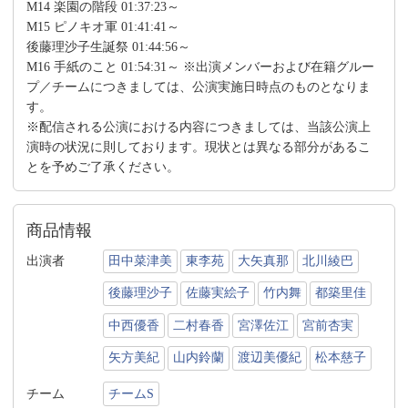
M14 楽園の階段 01:37:23～
M15 ピノキオ軍 01:41:41～
後藤理沙子生誕祭 01:44:56～
M16 手紙のこと 01:54:31～ ※出演メンバーおよび在籍グルー
プ／チームにつきましては、公演実施日時点のものとなりま
す。
※配信される公演における内容につきましては、当該公演上
演時の状況に則しております。現状とは異なる部分があるこ
とを予めご了承ください。
商品情報
出演者
田中菜津美
東李苑
大矢真那
北川綾巴
後藤理沙子
佐藤実絵子
竹内舞
都築里佳
中西優香
二村春香
宮澤佐江
宮前杏実
矢方美紀
山内鈴蘭
渡辺美優紀
松本慈子
チーム
チームS