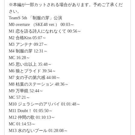
※本編が一部カットされる場合があります。予めご了承くだ
さい。
TeamS 5th 「制服の芽」公演
M0 overture （SKE48 ver.） 00:03～
M1 恋を語る詩人になれなくて 00:56～
M2 合格Kiss 05:07～
M3 アンテナ 09:27～
M4 制服の芽 12:31～
MC 16:28～
M5 思い出以上 35:48～
M6 狼とプライド 39:34～
M7 女の子の第六感 44:00～
M8 枯葉のステーション 48:36～
M9 万華鏡 52:44～
MC 57:21～
M10 ジェラシーのアリバイ 01:01:48～
M11 Doubt！ 01:05:50～
M12 仲間の歌 01:10:13～
MC 01:14:53～
M13 水のないプール 01:28:08～