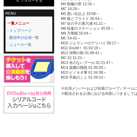
M4 制服の芽 12:32～
MC 16:29～
M5 思い出以上 33:08～
M6 狼とプライド 36:54～
一覧メニュー
M7 女の子の第六感 41:21～
M8 枯葉のステーション 45:55～
トップページ
M9 万華鏡 50:04～
配信中の公演一覧
MC 54:42～
M10 ジェラシーのアリバイ 58:17～
ニュース一覧
M11 Doubt！ 01:02:19～
M12 仲間の歌 01:06:41～
MC 01:11:22～
M13 水のないプール 01:21:47～
M14 楽園の階段 01:30:20～
M15 ピノキオ軍 01:34:38～
M16 手紙のこと 01:39:14～
※出演メンバーおよび在籍グループ／チーム
※配信される公演における内容につきまして