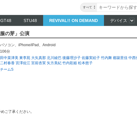
すべて
NGT48
STU48
REVIVAL!! ON DEMAND
デバイス
「制服の芽」公演
パソコン
、
iPhone/iPad
、
Android
106分
田中菜津美
東李苑
大矢真那
北川綾巴
後藤理沙子
佐藤実絵子
竹内舞
都築里佳
中西
二村春香
宮澤佐江
宮前杏実
矢方美紀
竹内彩姫
松本慈子
チームS
予めご了承ください。