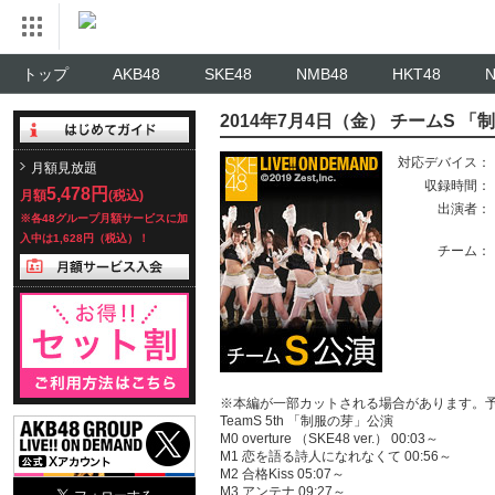
トップ
AKB48
SKE48
NMB48
HKT48
2014年7月4日（金） チームS 
対応デバイス：
月額見放題
収録時間：
5,478円
月額
(税込)
出演者：
※各48グループ月額サービスに加
入中は1,628円（税込）！
チーム：
※本編が一部カットされる場合があります。
TeamS 5th 「制服の芽」公演
M0 overture （SKE48 ver.） 00:03～
M1 恋を語る詩人になれなくて 00:56～
M2 合格Kiss 05:07～
M3 アンテナ 09:27～