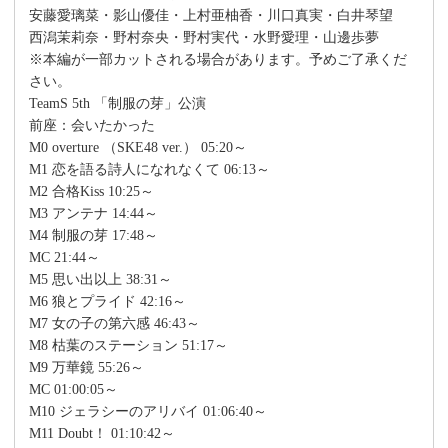
安藤愛璃菜・影山優佳・上村亜柚香・川口真実・白井琴望
西潟茉莉奈・野村奈央・野村実代・水野愛理・山邊歩夢
※本編が一部カットされる場合があります。予めご了承くだ
さい。
TeamS 5th 「制服の芽」公演
前座：会いたかった
M0 overture （SKE48 ver.） 05:20～
M1 恋を語る詩人になれなくて 06:13～
M2 合格Kiss 10:25～
M3 アンテナ 14:44～
M4 制服の芽 17:48～
MC 21:44～
M5 思い出以上 38:31～
M6 狼とプライド 42:16～
M7 女の子の第六感 46:43～
M8 枯葉のステーション 51:17～
M9 万華鏡 55:26～
MC 01:00:05～
M10 ジェラシーのアリバイ 01:06:40～
M11 Doubt！ 01:10:42～