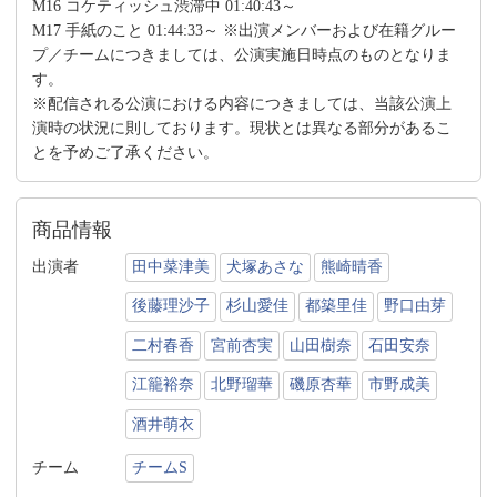
M16 コケティッシュ渋滞中 01:40:43～
M17 手紙のこと 01:44:33～ ※出演メンバーおよび在籍グルー
プ／チームにつきましては、公演実施日時点のものとなりま
す。
※配信される公演における内容につきましては、当該公演上
演時の状況に則しております。現状とは異なる部分があるこ
とを予めご了承ください。
商品情報
出演者
田中菜津美
犬塚あさな
熊崎晴香
後藤理沙子
杉山愛佳
都築里佳
野口由芽
二村春香
宮前杏実
山田樹奈
石田安奈
江籠裕奈
北野瑠華
磯原杏華
市野成美
酒井萌衣
チーム
チームS