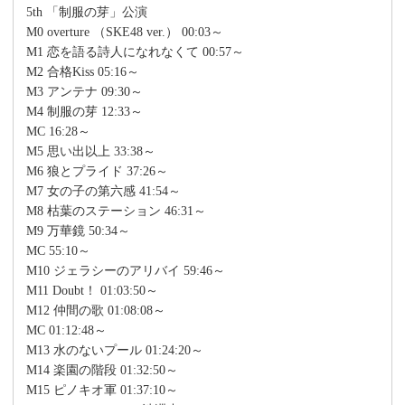
5th 「制服の芽」公演
M0 overture （SKE48 ver.） 00:03～
M1 恋を語る詩人になれなくて 00:57～
M2 合格Kiss 05:16～
M3 アンテナ 09:30～
M4 制服の芽 12:33～
MC 16:28～
M5 思い出以上 33:38～
M6 狼とプライド 37:26～
M7 女の子の第六感 41:54～
M8 枯葉のステーション 46:31～
M9 万華鏡 50:34～
MC 55:10～
M10 ジェラシーのアリバイ 59:46～
M11 Doubt！ 01:03:50～
M12 仲間の歌 01:08:08～
MC 01:12:48～
M13 水のないプール 01:24:20～
M14 楽園の階段 01:32:50～
M15 ピノキオ軍 01:37:10～