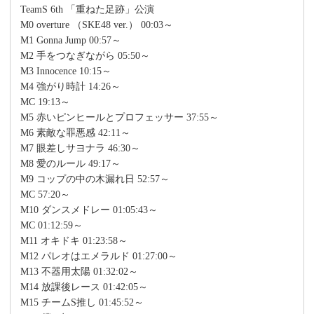
TeamS 6th 「重ねた足跡」公演
M0 overture （SKE48 ver.） 00:03～
M1 Gonna Jump 00:57～
M2 手をつなぎながら 05:50～
M3 Innocence 10:15～
M4 強がり時計 14:26～
MC 19:13～
M5 赤いピンヒールとプロフェッサー 37:55～
M6 素敵な罪悪感 42:11～
M7 眼差しサヨナラ 46:30～
M8 愛のルール 49:17～
M9 コップの中の木漏れ日 52:57～
MC 57:20～
M10 ダンスメドレー 01:05:43～
MC 01:12:59～
M11 オキドキ 01:23:58～
M12 パレオはエメラルド 01:27:00～
M13 不器用太陽 01:32:02～
M14 放課後レース 01:42:05～
M15 チームS推し 01:45:52～