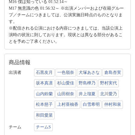
M16 僕は知っている 01:52:14～
M17 無意識の色 01:56:32～ ※出演メンバーおよび在籍グルー
プ／チームにつきましては、公演実施日時点のものとなりま
す。
※配信される公演における内容につきましては、当該公演上
演時の状況に則しております。現状とは異なる部分があるこ
とを予めご了承ください。
商品情報
出演者
石黒友月
一色嶺奈
犬塚あさな
倉島杏実
坂本真凛
杉山愛佳
野島樺乃
野村実代
山内鈴蘭
山田樹奈
井上瑠夏
北川愛乃
松本慈子
上村亜柚香
白雪希明
仲村和泉
和田愛菜
チーム
チームS