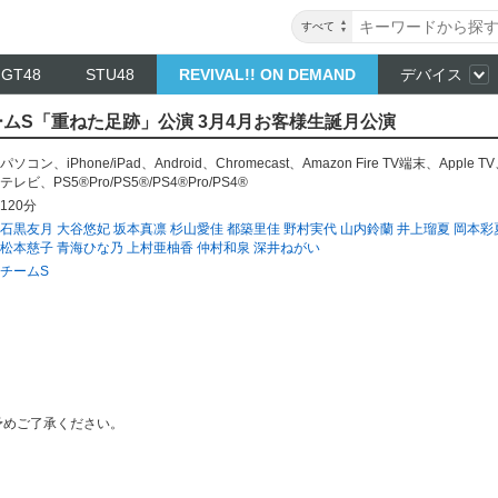
すべて
NGT48
STU48
REVIVAL!! ON DEMAND
デバイス
～ チームS「重ねた足跡」公演 3月4月お客様生誕月公演
パソコン
、
iPhone/iPad
、
Android
、
Chromecast
、
Amazon Fire TV端末
、
Apple TV
テレビ
、
PS5®Pro/PS5®/PS4®Pro/PS4®
120分
石黒友月
大谷悠妃
坂本真凛
杉山愛佳
都築里佳
野村実代
山内鈴蘭
井上瑠夏
岡本彩
松本慈子
青海ひな乃
上村亜柚香
仲村和泉
深井ねがい
チームS
予めご了承ください。