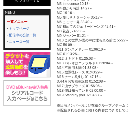
M3 Innocence 10:18～
M4 強がり時計 14:27～
MC 19:16～
M5 愛しきナターシャ 35:17～
一覧メニュー
M6 ここで一発 38:40～
M7 初めてのジェリービーンズ 42:41～
トップページ
M8 花占い 46:38～
配信中の公演一覧
M9 ジッパー 51:21～
M10 この世界が雪の中に埋もれる前に 55:27
ニュース一覧
MC 59:09～
M11 ダンスメドレー 01:06:10～
MC 01:13:26～
M12 オキドキ 01:25:03～
M13 パレオはエメラルド 01:28:04～
M14 不器用太陽 01:33:08～
M15 放課後レース 01:43:29～
M16 チームS推し 01:47:16～
3月4月お客様生誕祭 01:52:08～
M17 涙サプライズ 01:56:06～
M18 僕は知っている 02:00:00～
M19 Stand by you 02:04:27～
※出演メンバーおよび在籍グループ／チーム
※配信される公演における内容につきまして