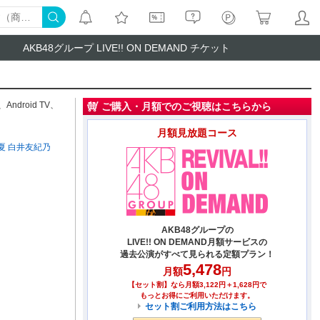
AKB48グループ LIVE!! ON DEMAND チケット
、
Android TV
、
ご購入・月額でのご視聴はこちらから
月額見放題コース
夏
白井友紀乃
AKB48グループの
LIVE!! ON DEMAND月額サービスの
過去公演がすべて見られる定額プラン！
5,478
月額
円
【セット割】なら月額3,122円＋1,628円で
もっとお得にご利用いただけます。
セット割ご利用方法はこちら