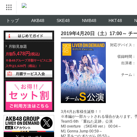
トップ
AKB48
SKE48
NMB48
HKT48
2019年4月20日（土）17:00
対応デバイス：
月額見放題
5,478円
月額
(税込)
収録時間：
※各48グループ月額サービスに加
出演者：
入中は1,628円（税込）！
チーム：
3月4月お客様生誕祭！！
※本編が一部カットされる場合があります。
TeamS 6th 「重ねた足跡」公演
M0 overture （SKE48 ver.） 00:04～
M1 Gonna Jump 00:59～
M2 手をつなぎながら 05:53～