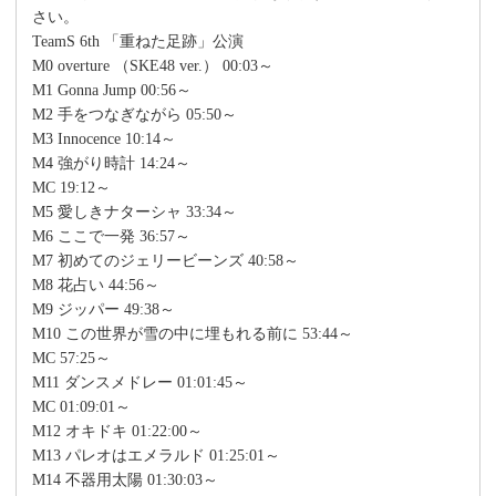
さい。
TeamS 6th 「重ねた足跡」公演
M0 overture （SKE48 ver.） 00:03～
M1 Gonna Jump 00:56～
M2 手をつなぎながら 05:50～
M3 Innocence 10:14～
M4 強がり時計 14:24～
MC 19:12～
M5 愛しきナターシャ 33:34～
M6 ここで一発 36:57～
M7 初めてのジェリービーンズ 40:58～
M8 花占い 44:56～
M9 ジッパー 49:38～
M10 この世界が雪の中に埋もれる前に 53:44～
MC 57:25～
M11 ダンスメドレー 01:01:45～
MC 01:09:01～
M12 オキドキ 01:22:00～
M13 パレオはエメラルド 01:25:01～
M14 不器用太陽 01:30:03～