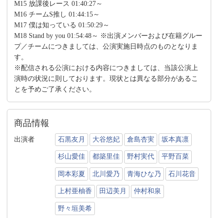
M15 放課後レース 01:40:27～
M16 チームS推し 01:44:15～
M17 僕は知っている 01:50:29～
M18 Stand by you 01:54:48～ ※出演メンバーおよび在籍グルー
プ／チームにつきましては、公演実施日時点のものとなりま
す。
※配信される公演における内容につきましては、当該公演上
演時の状況に則しております。現状とは異なる部分があるこ
とを予めご了承ください。
商品情報
出演者
石黒友月
大谷悠妃
倉島杏実
坂本真凛
杉山愛佳
都築里佳
野村実代
平野百菜
岡本彩夏
北川愛乃
青海ひな乃
石川花音
上村亜柚香
田辺美月
仲村和泉
野々垣美希