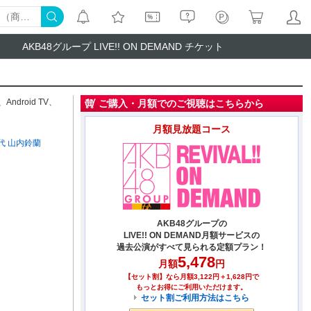
AKB48グループ LIVE!! ON DEMAND チケット
、
Android TV
、
ご購入・月額でのご視聴はこちらから
月額見放題コース
代
山内鈴蘭
AKB48グループの
LIVE!! ON DEMAND月額サービスの
過去公演がすべて見られる定額プラン！
5,478
月額
円
【セット割】なら月額3,122円＋1,628円で
もっとお得にご利用いただけます。
セット割ご利用方法はこちら