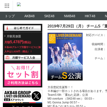
トップ
AKB48
SKE48
NMB48
HKT48
2019年7月29日（月） チームS
対応デバイス：
月額見放題
5,478円
月額
(税込)
収録時間：
※各48グループ月額サービスに加
出演者：
入中は1,628円（税込）！
チーム：
大谷悠妃生誕祭！！
※本編が一部カットされる場合があります。
TeamS 6th 「重ねた足跡」公演
M0 overture （SKE48 ver.） 00:03～
M1 Gonna Jump 00:57～
M2 手をつなぎながら 05:51～