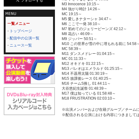
M3 Innocence 10:15～
M4 強がり時計 14:26～
MC 19:15～
M5 愛しきナターシャ 34:47～
一覧メニュー
M6 ここで一発 38:10～
M7 初めてのジェリービーンズ 42:12～
トップページ
M8 花占い 46:09～
配信中の公演一覧
M9 ジッパー 50:51～
M10 この世界が雪の中に埋もれる前に 54:58
ニュース一覧
MC 58:39～
M11 ダンスメドレー 01:04:15～
MC 01:11:33～
M12 オキドキ 01:22:15～
M13 パレオはエメラルド 01:25:15～
M14 不器用太陽 01:30:19～
M15 放課後レース 01:40:25～
M16 チームS推し 01:44:11～
大谷悠妃生誕祭 01:48:39～
M17 僕は知っている 01:58:48～
M18 FRUSTRATION 02:03:10～
※出演メンバーおよび在籍グループ／チーム
※配信される公演における内容につきまして