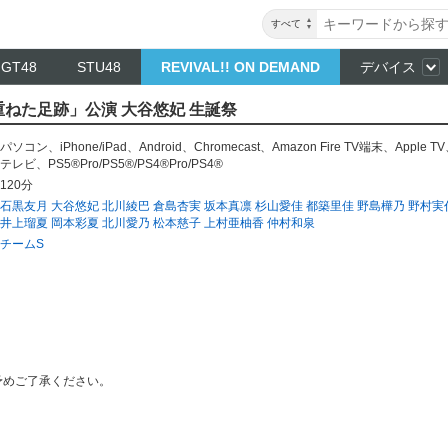
すべて
NGT48
STU48
REVIVAL!! ON DEMAND
デバイス
「重ねた足跡」公演 大谷悠妃 生誕祭
パソコン
、
iPhone/iPad
、
Android
、
Chromecast
、
Amazon Fire TV端末
、
Apple TV
テレビ
、
PS5®Pro/PS5®/PS4®Pro/PS4®
120分
石黒友月
大谷悠妃
北川綾巴
倉島杏実
坂本真凛
杉山愛佳
都築里佳
野島樺乃
野村実
井上瑠夏
岡本彩夏
北川愛乃
松本慈子
上村亜柚香
仲村和泉
チームS
予めご了承ください。