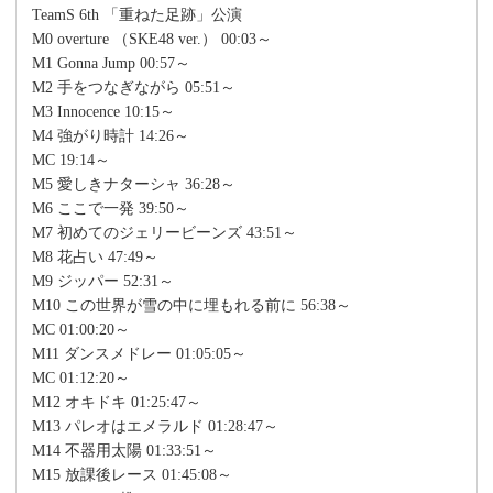
TeamS 6th 「重ねた足跡」公演
M0 overture （SKE48 ver.） 00:03～
M1 Gonna Jump 00:57～
M2 手をつなぎながら 05:51～
M3 Innocence 10:15～
M4 強がり時計 14:26～
MC 19:14～
M5 愛しきナターシャ 36:28～
M6 ここで一発 39:50～
M7 初めてのジェリービーンズ 43:51～
M8 花占い 47:49～
M9 ジッパー 52:31～
M10 この世界が雪の中に埋もれる前に 56:38～
MC 01:00:20～
M11 ダンスメドレー 01:05:05～
MC 01:12:20～
M12 オキドキ 01:25:47～
M13 パレオはエメラルド 01:28:47～
M14 不器用太陽 01:33:51～
M15 放課後レース 01:45:08～