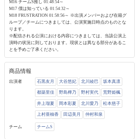
M16 チームS推し 01:48:54～
M17 僕は知っている 01:54:32～
M18 FRUSTRATION 01:58:56～ ※出演メンバーおよび在籍グ
ループ／チームにつきましては、公演実施日時点のものとな
ります。
※配信される公演における内容につきましては、当該公演上
演時の状況に則しております。現状とは異なる部分があるこ
とを予めご了承ください。
商品情報
出演者
石黒友月
大谷悠妃
北川綾巴
坂本真凛
都築里佳
野島樺乃
野村実代
荒野姫楓
井上瑠夏
岡本彩夏
北川愛乃
松本慈子
上村亜柚香
田辺美月
仲村和泉
チーム
チームS