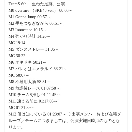
TeamS 6th 「重ねた足跡」公演
M0 overture （SKE48 ver.） 00:03～
M1 Gonna Jump 00:57～
M2 手をつなぎながら 05:51～
M3 Innocence 10:15～
M4 強がり時計 14:26～
MC 19:14～
M5 ダンスメドレー 31:06～
MC 38:22～
M6 オキドキ 50:21～
M7 パレオはエメラルド 53:21～
MC 58:07～
M8 不器用太陽 58:31～
M9 放課後レース 01:07:58～
M10 チームS推し 01:11:45～
M11 凍える前に 01:17:05～
MC 01:21:39～
M12 僕は知っている 01:23:07～ ※出演メンバーおよび在籍グ
ループ／チームにつきましては、公演実施日時点のものとな
ります。