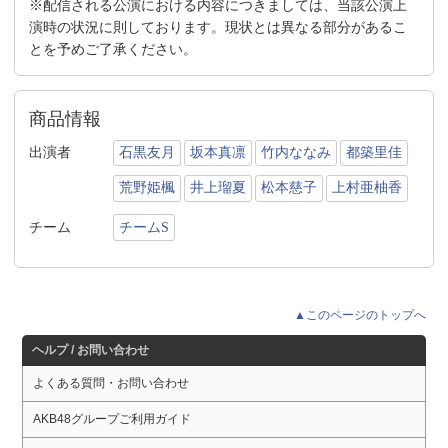
※配信される公演における内容につきましては、当該公演上
演時の状況に則しております。現状とは異なる部分があるこ
とを予めご了承ください。
商品情報
出演者
石黒友月
坂本真凛
竹内ななみ
都築里佳
荒野姫楓
井上瑠夏
松本慈子
上村亜柚香
チーム
チームS
▲このページのトップへ
ヘルプ / お問い合わせ
よくある質問・お問い合わせ
AKB48グループご利用ガイド