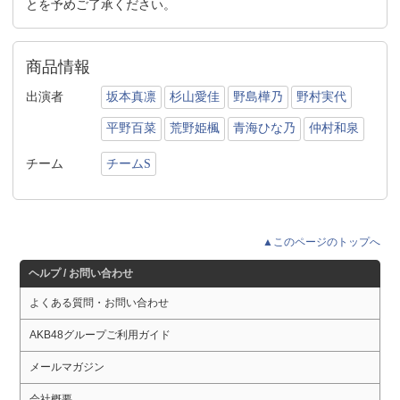
とを予めご了承ください。
商品情報
出演者
坂本真凛
杉山愛佳
野島樺乃
野村実代
平野百菜
荒野姫楓
青海ひな乃
仲村和泉
チーム
チームS
▲このページのトップへ
ヘルプ / お問い合わせ
よくある質問・お問い合わせ
AKB48グループご利用ガイド
メールマガジン
会社概要