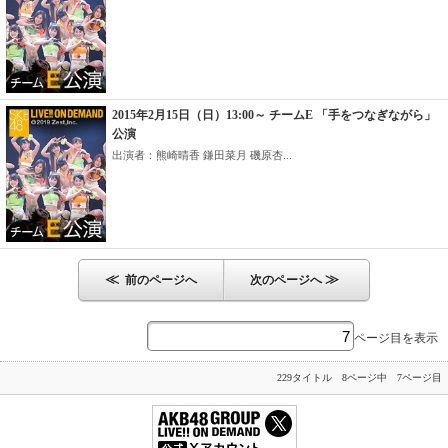
2015年2月15日（日）13:00～ チームE 「手をつなぎながら」
公演
出演者：熊崎晴香 鎌田菜月 磯原杏...
≪
≫
前のページへ
次のページへ
ページ目を表示
229タイトル 8ページ中 7ページ目