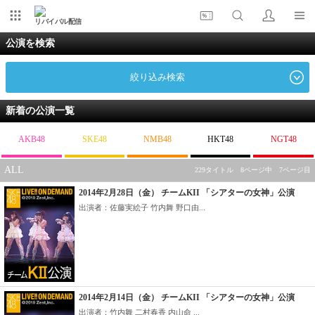
リバイバル配信
公演を検索
絞り込み検索
新着の公演一覧
AKB48
SKE48
NMB48
HKT48
NGT48
ALL
229タイトル 8ページ中 7ページ目
2014年2月28日（金） チームKII 「シアターの女神」公演
出演者：佐藤実絵子 竹内舞 野口由...
2014年2月14日（金） チームKII 「シアターの女神」公演
出演者：竹内舞 二村春香 内山命 ...