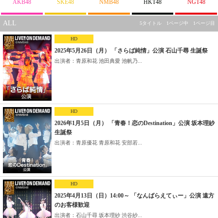
AKB48
SKE48
NMB48
HKT48
NGT48
ALL
5タイトル 1ページ中 1ページ目
HD
2025年5月26日（月） 「さらば純情」公演 石山千尋 生誕祭
出演者：青原和花 池田典愛 池帆乃...
HD
2026年1月5日（月） 「青春！恋のDestination」公演 坂本理紗
生誕祭
出演者：青原優花 青原和花 安部若...
HD
2025年4月13日（日）14:00～ 「なんばらえてぃー」公演 遠方
のお客様歓迎
出演者：石山千尋 坂本理紗 渋谷紗...