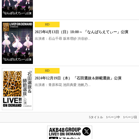
HD
2025年4月13日（日）18:00～ 「なんばらえてぃー」公演
出演者：石山千尋 坂本理紗 渋谷紗...
HD
2024年12月19日（木） 「石田選抜＆師範選抜」公演
出演者：青原和花 池田典愛 池帆乃...
5タイトル 1ページ中 1ページ目