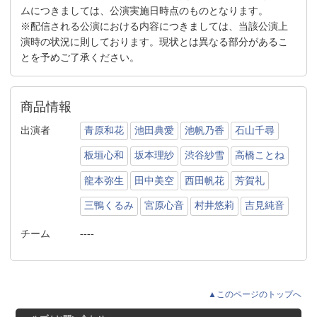
ムにつきましては、公演実施日時点のものとなります。
※配信される公演における内容につきましては、当該公演上
演時の状況に則しております。現状とは異なる部分があるこ
とを予めご了承ください。
商品情報
出演者
青原和花
池田典愛
池帆乃香
石山千尋
板垣心和
坂本理紗
渋谷紗雪
高橋ことね
龍本弥生
田中美空
西田帆花
芳賀礼
三鴨くるみ
宮原心音
村井悠莉
吉見純音
チーム
----
▲このページのトップへ