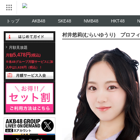
トップ
AKB48
SKE48
NMB48
HKT48
村井悠莉(むらいゆうり) プロフ
月額見放題
5,478円
月額
(税込)
※各48グループ月額サービスに加
入中は1,628円（税込）！