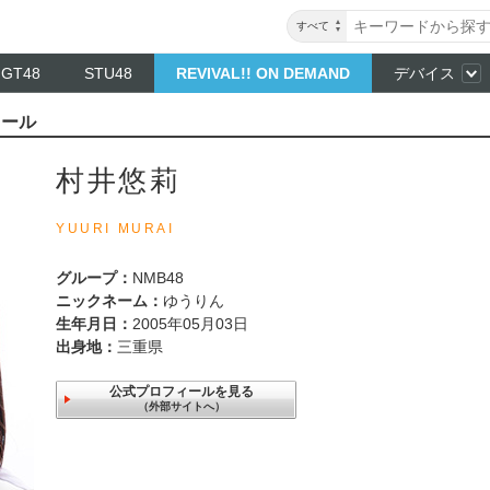
すべて
NGT48
STU48
REVIVAL!! ON DEMAND
デバイス
ィール
村井悠莉
YUURI MURAI
グループ：
NMB48
ニックネーム：
ゆうりん
生年月日：
2005年05月03日
出身地：
三重県
公式プロフィールを見る
（外部サイトへ）