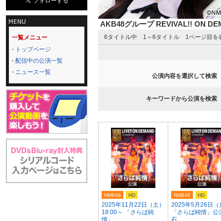
AKB48グループ REVIVAL!! ON 
6タイトル中 1～6タイトル 1ページ目を
一覧メニュー
トップページ
配信中の公演一覧
ニュース一覧
公演内容を選択して検索
キーワードから公演を検索
NMB48
HD
NMB48
HD
2025年11月22日（土）
2025年5月26日
18:00～ 「さらば純
「さらば純情」公
情」...
石...