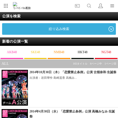
リバイバル配信
公演を検索
絞り込み検索
新着の公演一覧
AKB48
SKE48
NMB48
HKT48
NGT48
ALL
165タイトル 6ページ中 1ページ目
2014年10月30日（木）「恋愛禁止条例」公演 古畑奈和 生誕祭
出演者：岩田華怜 島崎遥香 高橋み...
2014年4月30日（水）「恋愛禁止条例」公演 高橋みなみ 生誕
祭