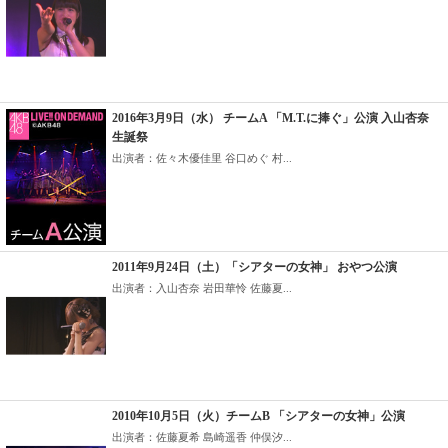
2016年3月9日（水） チームA 「M.T.に捧ぐ」公演 入山杏奈
生誕祭
出演者：佐々木優佳里 谷口めぐ 村...
2011年9月24日（土）「シアターの女神」 おやつ公演
出演者：入山杏奈 岩田華怜 佐藤夏...
2010年10月5日（火）チームB 「シアターの女神」公演
出演者：佐藤夏希 島崎遥香 仲俣汐...