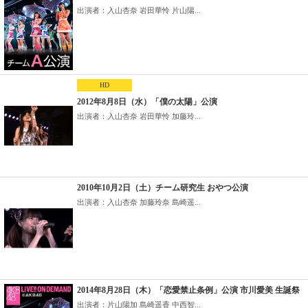
出演者：入山杏奈 岩田華怜 片山陽...
HD
2012年8月8日（水）「僕の太陽」公演
出演者：入山杏奈 岩田華怜 加藤玲...
2010年10月2日（土）チーム研究生 おやつ公演
出演者：入山杏奈 加藤玲奈 島崎遥...
2014年8月28日（木）「恋愛禁止条例」公演 市川愛美 生誕祭
出演者：片山陽加 島崎遥香 中西智...