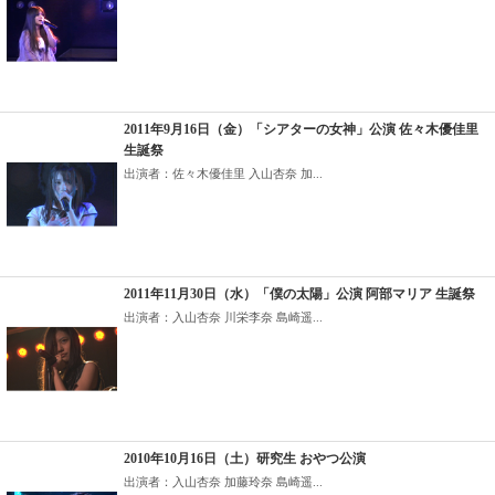
2011年9月16日（金）「シアターの女神」公演 佐々木優佳里
生誕祭
出演者：佐々木優佳里 入山杏奈 加...
2011年11月30日（水）「僕の太陽」公演 阿部マリア 生誕祭
出演者：入山杏奈 川栄李奈 島崎遥...
2010年10月16日（土）研究生 おやつ公演
出演者：入山杏奈 加藤玲奈 島崎遥...