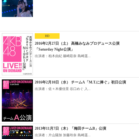
HD
2016年2月27日（土） 高橋みなみプロデュース公演
「Saturday Night公演」
出演者：柏木由紀 篠崎彩奈 島崎遥...
2016年2月10日（水） チームA「M.T.に捧ぐ」初日公演
出演者：佐々木優佳里 谷口めぐ 入...
2013年11月7日（木）「梅田チームB」公演
出演者：片山陽加 加藤玲奈 島崎遥...