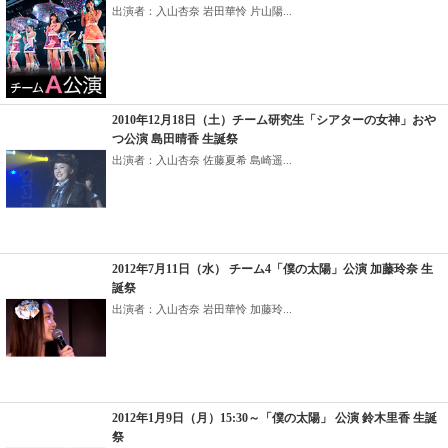
出演者：入山杏奈 岩田華怜 片山陽...
2010年12月18日（土）チーム研究生「シアターの女神」おや
つ公演 島田晴香 生誕祭
出演者：入山杏奈 佐藤夏希 島崎遥...
2012年7月11日（水） チーム4「僕の太陽」公演 加藤玲奈 生
誕祭
出演者：入山杏奈 岩田華怜 加藤玲...
2012年1月9日（月）15:30～「僕の太陽」 公演 鈴木里香 生誕
祭