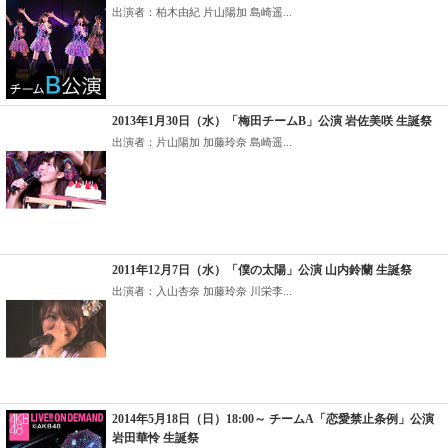
出演者：柏木由紀 片山陽加 島崎遥...
2013年1月30日（水）「梅田チームB」公演 岩佐美咲 生誕祭
出演者：片山陽加 加藤玲奈 島崎遥...
2011年12月7日（水）「僕の太陽」公演 山内鈴蘭 生誕祭
出演者：入山杏奈 加藤玲奈 川栄李...
2014年5月18日（日）18:00～ チームA「恋愛禁止条例」公演
岩田華怜 生誕祭