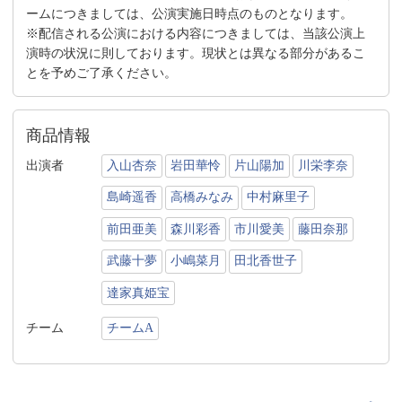
ームにつきましては、公演実施日時点のものとなります。
※配信される公演における内容につきましては、当該公演上
演時の状況に則しております。現状とは異なる部分があるこ
とを予めご了承ください。
商品情報
出演者
入山杏奈
岩田華怜
片山陽加
川栄李奈
島崎遥香
高橋みなみ
中村麻里子
前田亜美
森川彩香
市川愛美
藤田奈那
武藤十夢
小嶋菜月
田北香世子
達家真姫宝
チーム
チームA