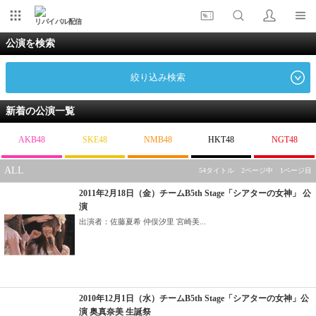
リバイバル配信
公演を検索
絞り込み検索
新着の公演一覧
AKB48
SKE48
NMB48
HKT48
NGT48
ALL
54タイトル 2ページ中 1ページ目
2011年2月18日（金）チームB5th Stage「シアターの女神」 公
演
出演者：佐藤夏希 仲俣汐里 宮崎美...
2010年12月1日（水）チームB5th Stage「シアターの女神」公
演 奥真奈美 生誕祭