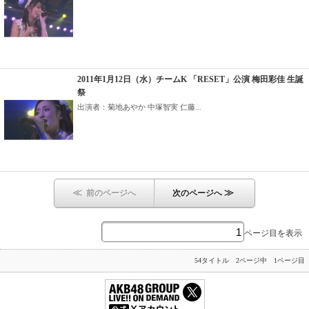
2011年1月12日（水）チームK 「RESET」公演 梅田彩佳 生誕
祭
出演者：菊地あやか 中塚智実 仁藤...
≪
≫
前のページへ
次のページへ
ページ目を表示
54タイトル 2ページ中 1ページ目