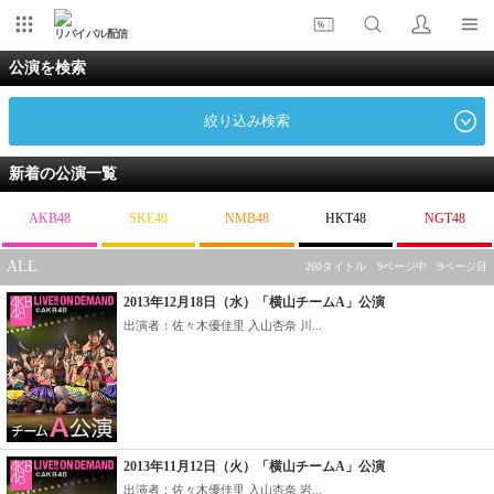
リバイバル配信
公演を検索
絞り込み検索
新着の公演一覧
AKB48
SKE48
NMB48
HKT48
NGT48
ALL
260タイトル 9ページ中 9ページ目
2013年12月18日（水）「横山チームA」公演
出演者：佐々木優佳里 入山杏奈 川...
2013年11月12日（火）「横山チームA」公演
出演者：佐々木優佳里 入山杏奈 岩...