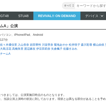
すべて
NGT48
STU48
REVIVAL!! ON DEMAND
デバイス
ームA」公演
パソコン
、
iPhone/iPad
、
Android
127分
佐々木優佳里
入山杏奈
岩田華怜
川栄李奈
菊地あやか
松井咲子
森川彩香
横山由依
大島涼花
高橋朱里
渡辺麻友
伊豆田莉奈
矢倉楓子
佐藤すみれ
チームA
につきましては、公演実施日時点のものとなります。
は、当該公演上演時の状況に則しております。現状とは異なる部分があることを予め