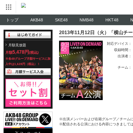
トップ
AKB48
SKE48
NMB48
HKT48
2013年11月12日（火）「横山チ
対応デバイス：
月額見放題
収録時間：
5,478円
月額
(税込)
出演者：
※各48グループ月額サービスに加
入中は1,628円（税込）！
チーム：
※出演メンバーおよび在籍グループ／チーム
※配信される公演における内容につきまして