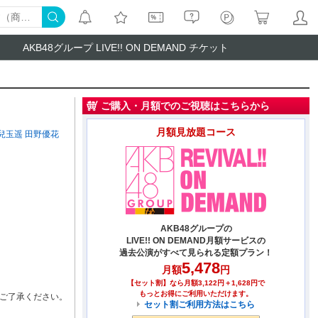
AKB48グループ LIVE!! ON DEMAND チケット
ご購入・月額でのご視聴はこちらから
月額見放題コース
兒玉遥
田野優花
AKB48グループの
LIVE!! ON DEMAND月額サービスの
過去公演がすべて見られる定額プラン！
5,478
月額
円
【セット割】なら月額3,122円＋1,628円で
もっとお得にご利用いただけます。
ご了承ください。
セット割ご利用方法はこちら