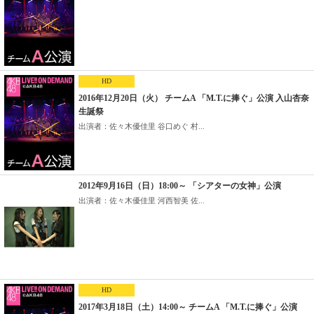
HD
2016年12月20日（火） チームA 「M.T.に捧ぐ」公演 入山杏奈
生誕祭
出演者：佐々木優佳里 谷口めぐ 村...
2012年9月16日（日）18:00～ 「シアターの女神」公演
出演者：佐々木優佳里 河西智美 佐...
HD
2017年3月18日（土）14:00～ チームA 「M.T.に捧ぐ」公演