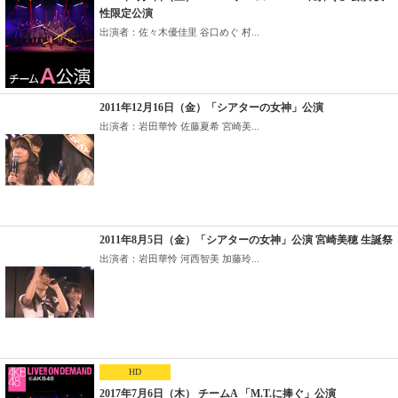
性限定公演
出演者：佐々木優佳里 谷口めぐ 村...
2011年12月16日（金）「シアターの女神」公演
出演者：岩田華怜 佐藤夏希 宮崎美...
2011年8月5日（金）「シアターの女神」公演 宮崎美穂 生誕祭
出演者：岩田華怜 河西智美 加藤玲...
HD
2017年7月6日（木） チームA 「M.T.に捧ぐ」公演