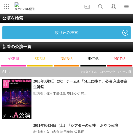
リバイバル配信
公演を検索
絞り込み検索
新着の公演一覧
AKB48
SKE48
NMB48
HKT48
NGT48
ALL
343タイトル 12ページ中 5ページ目
2016年3月9日（水） チームA 「M.T.に捧ぐ」公演 入山杏奈
生誕祭
出演者：佐々木優佳里 谷口めぐ 村...
2011年9月24日（土）「シアターの女神」 おやつ公演
出演者：入山杏奈 岩田華怜 佐藤夏...