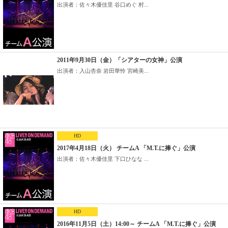
出演者：佐々木優佳里 谷口めぐ 村...
2011年9月30日（金）「シアターの女神」公演
出演者：入山杏奈 岩田華怜 宮崎美...
HD
2017年4月18日（火） チームA 「M.T.に捧ぐ」公演
出演者：佐々木優佳里 下口ひなな ...
HD
2016年11月5日（土）14:00～ チームA 「M.T.に捧ぐ」公演