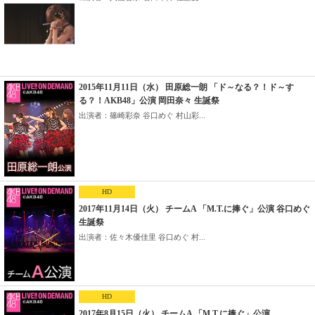
2015年11月11日（水） 田原総一朗 「ド～なる？！ド～す
る？！AKB48」公演 岡田奈々 生誕祭
出演者：篠崎彩奈 谷口めぐ 村山彩...
HD
2017年11月14日（火） チームA 「M.T.に捧ぐ」公演 谷口めぐ
生誕祭
出演者：佐々木優佳里 谷口めぐ 村...
HD
2017年8月15日（火） チームA 「M.T.に捧ぐ」公演