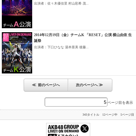
出演者：佐々木優佳里 村山彩希 茂...
2014年12月19日（金）チームK 「RESET」公演 横山由依 生
誕祭
出演者：下口ひなな 湯本亜美 後藤...
≪
≫
前のページへ
次のページへ
ページ目を表示
343タイトル 12ページ中 5ページ目