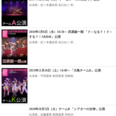
出演者：佐々木優佳里 谷口めぐ 村...
2016年1月6日（水）18:30～ 田原総一朗 「ド～なる？！ド～
する？！AKB48」公演
出演者：佐々木優佳里 谷口めぐ 村...
2013年11月16日（土）14:00～「大島チームK」公演
出演者：平田梨奈 前田亜美 宮崎美...
2010年10月5日（火）チームB 「シアターの女神」公演
出演者：佐藤夏希 島崎遥香 仲俣汐...