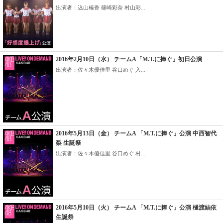
出演者：込山榛香 篠崎彩奈 村山彩...
2016年2月10日（水） チームA「M.T.に捧ぐ」初日公演
出演者：佐々木優佳里 谷口めぐ 入...
2016年5月13日（金） チームA 「M.T.に捧ぐ」公演 中西智代
梨 生誕祭
出演者：佐々木優佳里 谷口めぐ 村...
2016年5月10日（火） チームA 「M.T.に捧ぐ」公演 樋渡結依
生誕祭