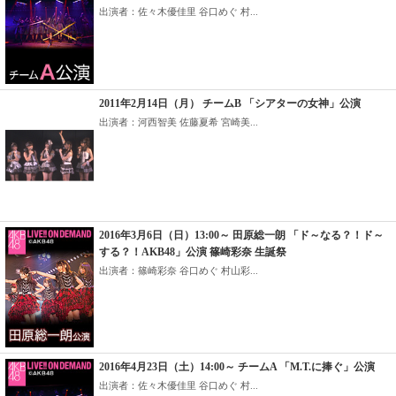
出演者：佐々木優佳里 谷口めぐ 村...
2011年2月14日（月） チームB 「シアターの女神」公演
出演者：河西智美 佐藤夏希 宮崎美...
2016年3月6日（日）13:00～ 田原総一朗 「ド～なる？！ド～
する？！AKB48」公演 篠崎彩奈 生誕祭
出演者：篠崎彩奈 谷口めぐ 村山彩...
2016年4月23日（土）14:00～ チームA 「M.T.に捧ぐ」公演
出演者：佐々木優佳里 谷口めぐ 村...