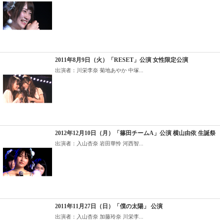
2011年8月9日（火）「RESET」公演 女性限定公演
出演者：川栄李奈 菊地あやか 中塚...
2012年12月10日（月）「篠田チームA」公演 横山由依 生誕祭
出演者：入山杏奈 岩田華怜 河西智...
2011年11月27日（日）「僕の太陽」 公演
出演者：入山杏奈 加藤玲奈 川栄李...