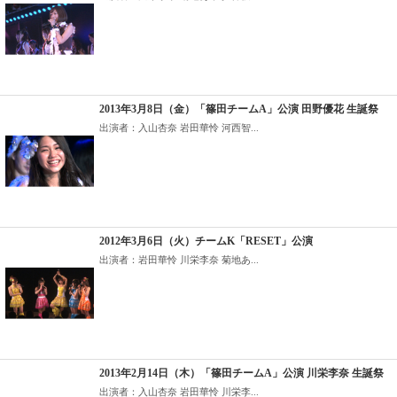
2013年3月8日（金）「篠田チームA」公演 田野優花 生誕祭
出演者：入山杏奈 岩田華怜 河西智...
2012年3月6日（火）チームK「RESET」公演
出演者：岩田華怜 川栄李奈 菊地あ...
2013年2月14日（木）「篠田チームA」公演 川栄李奈 生誕祭
出演者：入山杏奈 岩田華怜 川栄李...