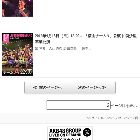
2013年9月15日（日）18:00～ 「横山チームA」公演 仲俣汐里
卒業公演
出演者：入山杏奈 岩田華怜 川栄李...
≪
≫
前のページへ
次のページへ
ページ目を表示
222タイトル 8ページ中 2ページ目