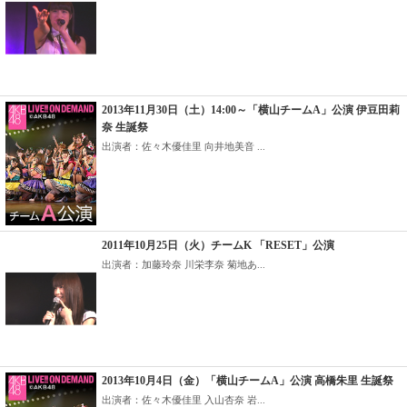
2013年11月30日（土）14:00～「横山チームA」公演 伊豆田莉
奈 生誕祭
出演者：佐々木優佳里 向井地美音 ...
2011年10月25日（火）チームK 「RESET」公演
出演者：加藤玲奈 川栄李奈 菊地あ...
2013年10月4日（金）「横山チームA」公演 高橋朱里 生誕祭
出演者：佐々木優佳里 入山杏奈 岩...