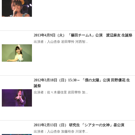
2013年4月9日（火） 「篠田チームA」公演 渡辺麻友 生誕祭
出演者：入山杏奈 岩田華怜 河西智...
2012年3月18日（日）15:30～ 「僕の太陽」公演 田野優花 生
誕祭
出演者：佐々木優佳里 岩田華怜 加...
2011年2月13日（日） 研究生 「シアターの女神」昼公演
出演者：入山杏奈 加藤玲奈 川栄李...