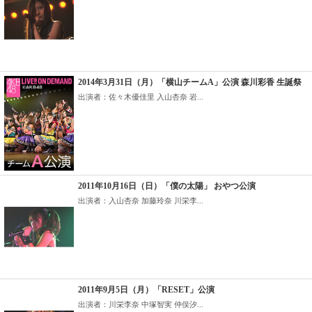
2014年3月31日（月）「横山チームA」公演 森川彩香 生誕祭
出演者：佐々木優佳里 入山杏奈 岩...
2011年10月16日（日）「僕の太陽」 おやつ公演
出演者：入山杏奈 加藤玲奈 川栄李...
2011年9月5日（月）「RESET」公演
出演者：川栄李奈 中塚智実 仲俣汐...