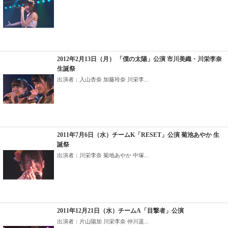
2012年2月13日（月） 「僕の太陽」公演 市川美織・川栄李奈
生誕祭
出演者：入山杏奈 加藤玲奈 川栄李...
2011年7月6日（水）チームK「RESET」公演 菊池あやか 生
誕祭
出演者：川栄李奈 菊地あやか 中塚...
2011年12月21日（水）チームA「目撃者」公演
出演者：片山陽加 川栄李奈 仲川遥...