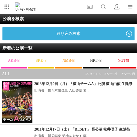
リバイバル配信
公演を検索
絞り込み検索
新着の公演一覧
AKB48
SKE48
NMB48
HKT48
NGT48
ALL
222タイトル 8ページ中 2ページ目
2013年12月9日（月）「横山チームA」公演 横山由依 生誕祭
出演者：佐々木優佳里 入山杏奈 岩...
2011年12月17日（土）「RESET」 昼公演 松井咲子 生誕祭
出演者：川栄李奈 菊地あやか 仁藤...