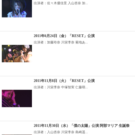
出演者：佐々木優佳里 入山杏奈 加...
2011年6月24日（金）「RESET」公演
出演者：加藤玲奈 川栄李奈 菊地あ...
2011年11月8日（火）「RESET」公演
出演者：川栄李奈 中塚智実 仁藤萌...
2011年11月30日（水）「僕の太陽」公演 阿部マリア 生誕祭
出演者：入山杏奈 川栄李奈 島崎遥...