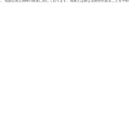
は、当該公演上演時の状況に則しております。現状とは異なる部分があることを予め