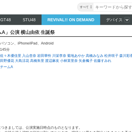
すべて
NGT48
STU48
REVIVAL!! ON DEMAND
デバイス
ムA」公演 横山由依 生誕祭
パソコン
、
iPhone/iPad
、
Android
145分
佐々木優佳里
入山杏奈
岩田華怜
川栄李奈
菊地あやか
高橋みなみ
松井咲子
森川彩
田野優花
大島涼花
高橋朱里
渡辺麻友
小林茉里奈
矢倉楓子
佐藤すみれ
チームA
につきましては、公演実施日時点のものとなります。