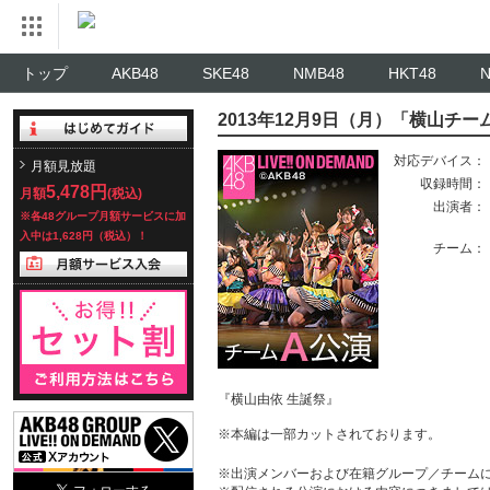
トップ
AKB48
SKE48
NMB48
HKT48
2013年12月9日（月）「横山チー
対応デバイス：
月額見放題
収録時間：
5,478円
月額
(税込)
出演者：
※各48グループ月額サービスに加
入中は1,628円（税込）！
チーム：
『横山由依 生誕祭』
※本編は一部カットされております。
※出演メンバーおよび在籍グループ／チーム