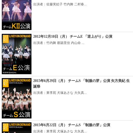
出演者：佐藤実絵子 竹内舞 二村春...
2012年12月10日（月） チームE 「逆上がり」公演
出演者：竹内舞 都築里佳 内山命 ...
2015年6月29日（月） チームS 「制服の芽」公演 矢方美紀 生
誕祭
出演者：東李苑 犬塚あさな 大矢真...
2015年6月22日（月） チームS 「制服の芽」公演
出演者：東李苑 犬塚あさな 大矢真...