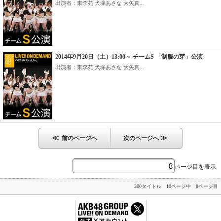
出演者：東李苑 犬塚あさな 大矢真...
2014年9月20日（土）13:00～ チームS 「制服の芽」公演
出演者：東李苑 犬塚あさな 大矢真...
≪
≫
前のページへ
次のページへ
ページ目を表示
300タイトル 10ページ中 8ページ目