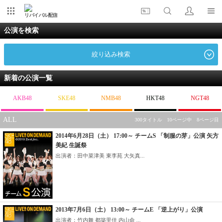
リバイバル配信
公演を検索
絞り込み検索
新着の公演一覧
AKB48
SKE48
NMB48
HKT48
NGT48
ALL
300タイトル 10ページ中 8ページ目
2014年6月28日（土） 17:00～ チームS 「制服の芽」公演 矢方
美紀 生誕祭
出演者：田中菜津美 東李苑 大矢真...
2013年7月6日（土） 13:00～ チームE 「逆上がり」公演
出演者：竹内舞 都築里佳 内山命 ...