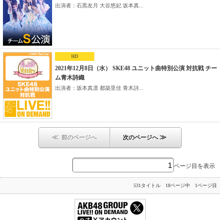
出演者：石黒友月 大谷悠妃 坂本真...
HD
2021年12月8日（水） SKE48 ユニット曲特別公演 対抗戦 チー
ム青木詩織
出演者：坂本真凛 都築里佳 青木詩...
≪
≫
前のページへ
次のページへ
ページ目を表示
531タイトル 18ページ中 1ページ目