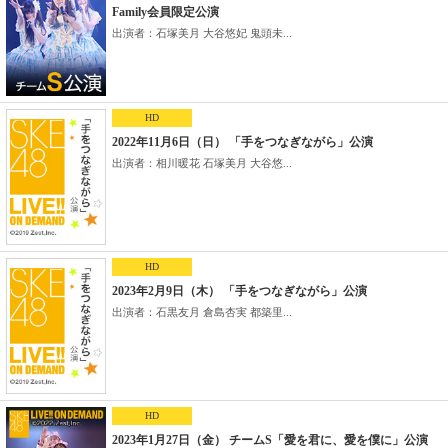
Family会員限定公演
出演者：石塚美月 大谷悠妃 鬼頭未...
HD
2022年11月6日（日） 「手をつなぎながら」公演
出演者：相川暖花 石塚美月 大谷悠...
HD
2023年2月9日（木） 「手をつなぎながら」公演
出演者：石黒友月 倉島杏実 都築里...
HD
2023年1月27日（金） チームS「愛を君に、愛を僕に」公演