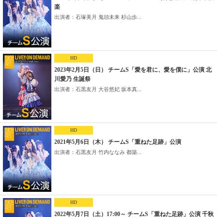
楽
出演者：石塚美月 鬼頭未来 杉山歩...
HD
2023年2月5日（日） チームS「愛を君に、愛を僕に」公演 北
川愛乃 生誕祭
出演者：石黒友月 大谷悠妃 坂本真...
HD
2021年5月6日（木） チームS「重ねた足跡」公演
出演者：石黒友月 竹内ななみ 都築...
HD
2022年5月7日（土）17:00～ チームS「重ねた足跡」公演 千秋