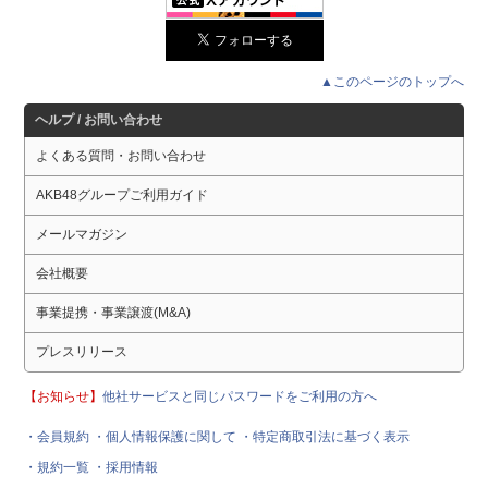
▲このページのトップへ
ヘルプ / お問い合わせ
よくある質問・お問い合わせ
AKB48グループご利用ガイド
メールマガジン
会社概要
事業提携・事業譲渡(M&A)
プレスリリース
【お知らせ】
他社サービスと同じパスワードをご利用の方へ
・会員規約
・個人情報保護に関して
・特定商取引法に基づく表示
・規約一覧
・採用情報