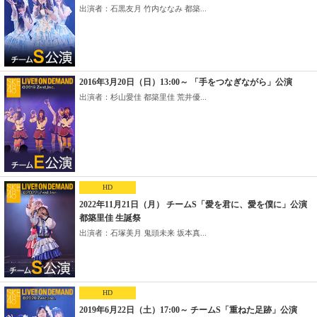
出演者：石黒友月 竹内ななみ 都築...
2016年3月20日（日）13:00～ 「手をつなぎながら」公演
出演者：杉山愛佳 都築里佳 荒井優...
HD
2022年11月21日（月） チームS「愛を君に、愛を僕に」公演
都築里佳 生誕祭
出演者：石塚美月 鬼頭未来 坂本真...
HD
2019年6月22日（土）17:00～ チームS「重ねた足跡」公演