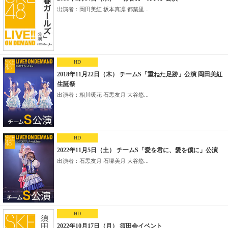
出演者：岡田美紅 坂本真凛 都築里...
HD
2018年11月22日（木） チームS「重ねた足跡」公演 岡田美紅
生誕祭
出演者：相川暖花 石黒友月 大谷悠...
HD
2022年11月5日（土） チームS「愛を君に、愛を僕に」公演
出演者：石黒友月 石塚美月 大谷悠...
HD
2022年10月17日（月） 須田会イベント