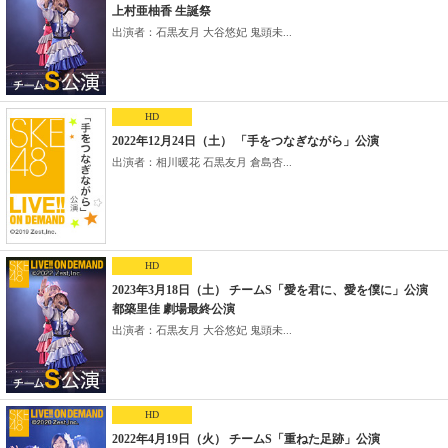
上村亜柚香 生誕祭
出演者：石黒友月 大谷悠妃 鬼頭未...
HD
2022年12月24日（土） 「手をつなぎながら」公演
出演者：相川暖花 石黒友月 倉島杏...
HD
2023年3月18日（土） チームS「愛を君に、愛を僕に」公演
都築里佳 劇場最終公演
出演者：石黒友月 大谷悠妃 鬼頭未...
HD
2022年4月19日（火） チームS「重ねた足跡」公演