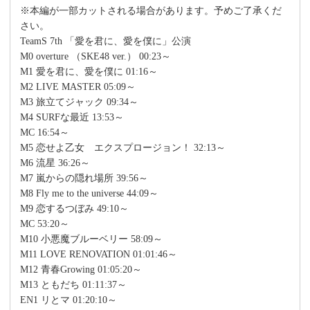
※本編が一部カットされる場合があります。予めご了承くだ
さい。
TeamS 7th 「愛を君に、愛を僕に」公演
M0 overture （SKE48 ver.） 00:23～
M1 愛を君に、愛を僕に 01:16～
M2 LIVE MASTER 05:09～
M3 旅立てジャック 09:34～
M4 SURFな最近 13:53～
MC 16:54～
M5 恋せよ乙女 エクスプロージョン！ 32:13～
M6 流星 36:26～
M7 嵐からの隠れ場所 39:56～
M8 Fly me to the universe 44:09～
M9 恋するつぼみ 49:10～
MC 53:20～
M10 小悪魔ブルーベリー 58:09～
M11 LOVE RENOVATION 01:01:46～
M12 青春Growing 01:05:20～
M13 ともだち 01:11:37～
EN1 リとマ 01:20:10～