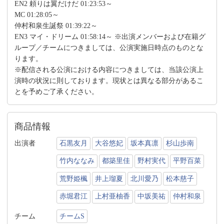
EN2 頼りは翼だけだ 01:23:53～
MC 01:28:05～
仲村和泉生誕祭 01:39:22～
EN3 マイ・ドリーム 01:58:14～ ※出演メンバーおよび在籍グ
ループ／チームにつきましては、公演実施日時点のものとな
ります。
※配信される公演における内容につきましては、当該公演上
演時の状況に則しております。現状とは異なる部分があるこ
とを予めご了承ください。
商品情報
出演者
石黒友月
大谷悠妃
坂本真凛
杉山歩南
竹内ななみ
都築里佳
野村実代
平野百菜
荒野姫楓
井上瑠夏
北川愛乃
松本慈子
赤堀君江
上村亜柚香
中坂美祐
仲村和泉
チーム
チームS