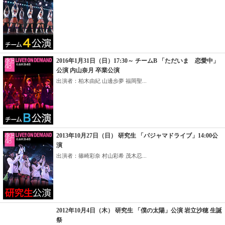
2016年1月31日（日）17:30～ チームB 「ただいま 恋愛中」
公演 内山奈月 卒業公演
出演者：柏木由紀 山邊歩夢 福岡聖...
2013年10月27日（日） 研究生 「パジャマドライブ」14:00公
演
出演者：篠崎彩奈 村山彩希 茂木忍...
2012年10月4日（木） 研究生 「僕の太陽」公演 岩立沙穂 生誕
祭