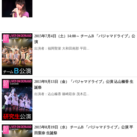
2015年7月4日（土）14:00～ チームB 「パジャマドライブ」公
演
出演者：福岡聖菜 大和田南那 平田...
2013年9月13日（金）「パジャマドライブ」公演 込山榛香 生
誕祭
出演者：込山榛香 篠崎彩奈 茂木忍...
2015年8月19日（水） チームB 「パジャマドライブ」公演 平
田梨奈 生誕祭