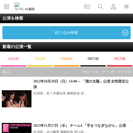
リバイバル配信
公演を検索
絞り込み検索
新着の公演一覧
AKB48
SKE48
NMB48
HKT48
NGT48
ALL
246タイトル 9ページ中 5ページ目
2012年10月28日（日）14:00～ 「僕の太陽」公演 女性限定公
演
出演者：佐々木優佳里 篠崎彩奈 村...
2013年11月27日（水） チーム4 「手をつなぎながら」公演
出演者：込山榛香 篠崎彩奈 村山彩...