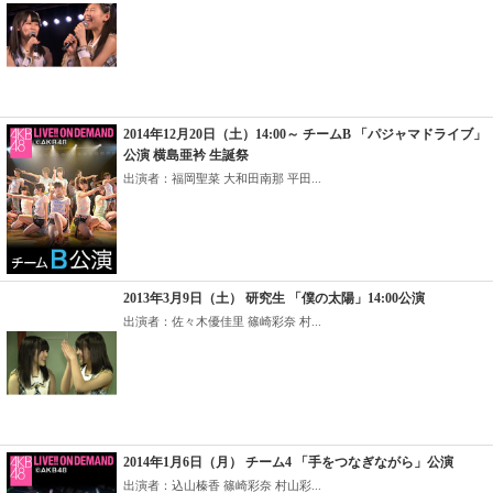
2014年12月20日（土）14:00～ チームB 「パジャマドライブ」
公演 横島亜衿 生誕祭
出演者：福岡聖菜 大和田南那 平田...
2013年3月9日（土） 研究生 「僕の太陽」14:00公演
出演者：佐々木優佳里 篠崎彩奈 村...
2014年1月6日（月） チーム4 「手をつなぎながら」公演
出演者：込山榛香 篠崎彩奈 村山彩...