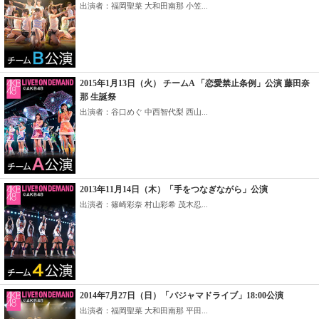
出演者：福岡聖菜 大和田南那 小笠...
2015年1月13日（火） チームA 「恋愛禁止条例」公演 藤田奈
那 生誕祭
出演者：谷口めぐ 中西智代梨 西山...
2013年11月14日（木）「手をつなぎながら」公演
出演者：篠崎彩奈 村山彩希 茂木忍...
2014年7月27日（日）「パジャマドライブ」18:00公演
出演者：福岡聖菜 大和田南那 平田...