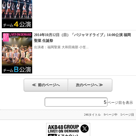
2014年10月12日（日）「パジャマドライブ」14:00公演 福岡
聖菜 生誕祭
出演者：福岡聖菜 大和田南那 小笠...
≪
≫
前のページへ
次のページへ
ページ目を表示
246タイトル 9ページ中 5ページ目