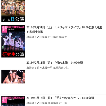
2013年8月31日（土）「パジャマドライブ」18:00公演 8月度
お客様生誕祭
出演者：込山榛香 村山彩希 湯本亜...
2013年2月11日（月）「僕の太陽」14:00公演
出演者：佐々木優佳里 篠崎彩奈 村...
2014年3月16日（日）「手をつなぎながら」14:00公演
出演者：込山榛香 篠崎彩奈 村山彩...