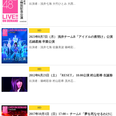
出演者：浅井七海 大竹ひとみ 大西...
HD
2023年8月7日（月） 浅井チームB「アイドルの夜明け」公演
石綿星南 卒業公演
出演者：浅井七海 佐藤美波 篠崎彩...
HD
2012年6月23日（土）「RESET」 18:00公演 村山彩希 生誕祭
出演者：篠崎彩奈 村山彩希 茂木忍...
HD
2017年10月1日（日）17:00～ チーム4 「夢を死なせるわけに