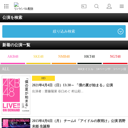
リバイバル配信
公演を検索
絞り込み検索
新着の公演一覧
AKB48
SKE48
NMB48
HKT48
NGT48
ALL
404タイトル 14ページ中 1ページ目
HD
2021年4月4日（日）13:30～ 「僕の夏が始まる」公演
出演者：齋藤陽菜 谷口めぐ 村山彩...
2015年4月6日（月） チーム4 「アイドルの夜明け」公演 西野
未姫 生誕祭