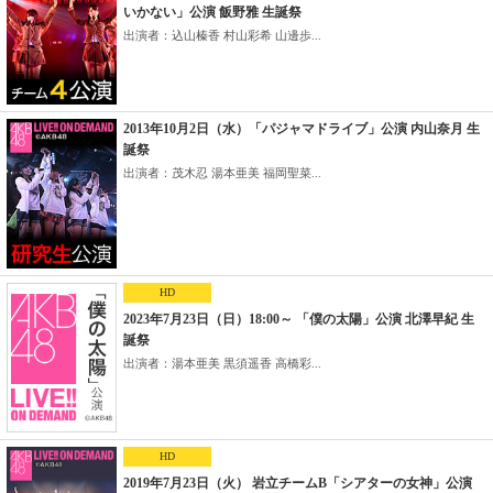
いかない」公演 飯野雅 生誕祭
出演者：込山榛香 村山彩希 山邊歩...
2013年10月2日（水）「パジャマドライブ」公演 内山奈月 生
誕祭
出演者：茂木忍 湯本亜美 福岡聖菜...
HD
2023年7月23日（日）18:00～ 「僕の太陽」公演 北澤早紀 生
誕祭
出演者：湯本亜美 黒須遥香 高橋彩...
HD
2019年7月23日（火） 岩立チームB「シアターの女神」公演