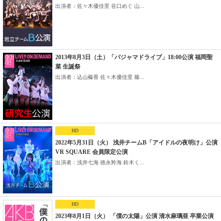
出演者：佐々木優佳里 谷口めぐ 山...
2013年8月3日（土）「パジャマドライブ」18:00公演 福岡聖
菜 生誕祭
出演者：込山榛香 佐々木優佳里 篠...
HD
2022年5月31日（火） 浅井チームB「アイドルの夜明け」公演
VR SQUARE 会員限定公演
出演者：浅井七海 徳永羚海 鈴木く...
HD
2023年8月1日（火） 「僕の太陽」公演 清水麻璃亜 卒業公演