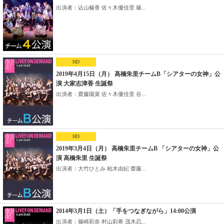
出演者：込山榛香 佐々木優佳里 篠...
HD
2019年4月15日（月） 高橋朱里チームB「シアターの女神」公
演 大家志津香 生誕祭
出演者：齋藤陽菜 佐々木優佳里 谷...
HD
2019年3月4日（月） 高橋朱里チームB 「シアターの女神」公
演 高橋朱里 生誕祭
出演者：大竹ひとみ 柏木由紀 齋藤...
2014年3月1日（土）「手をつなぎながら」14:00公演
出演者：篠崎彩奈 村山彩希 茂木忍...