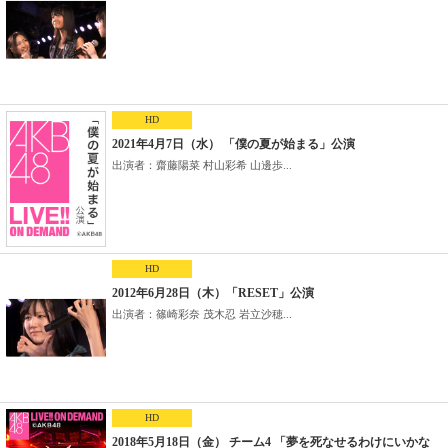
HD
2021年4月7日（水） 「僕の夏が始まる」公演
出演者：齋藤陽菜 村山彩希 山邊歩...
HD
2012年6月28日（木）「RESET」公演
出演者：篠崎彩奈 茂木忍 岩立沙穂...
HD
2018年5月18日（金） チーム4 「夢を死なせるわけにいかな