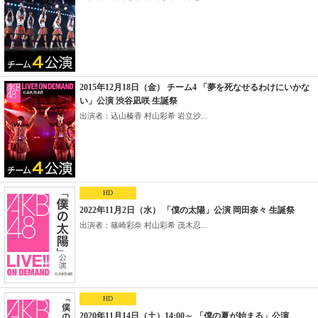
2015年12月18日（金） チーム4 「夢を死なせるわけにいかな
い」公演 渋谷凪咲 生誕祭
出演者：込山榛香 村山彩希 岩立沙...
HD
2022年11月2日（水） 「僕の太陽」公演 岡田奈々 生誕祭
出演者：篠崎彩奈 村山彩希 茂木忍...
HD
2020年11月14日（土）14:00～ 「僕の夏が始まる」公演