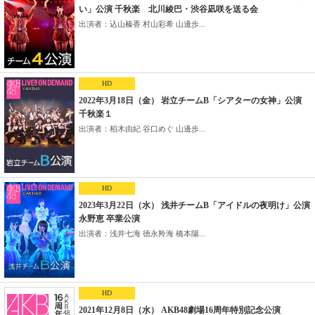
い」公演 千秋楽 北川綾巴・渋谷凪咲を送る会
出演者：込山榛香 村山彩希 山邊歩...
HD
2022年3月18日（金） 岩立チームB「シアターの女神」公演
千秋楽１
出演者：柏木由紀 谷口めぐ 山邊歩...
HD
2023年3月22日（水） 浅井チームB「アイドルの夜明け」公演
永野恵 卒業公演
出演者：浅井七海 徳永羚海 橋本陽...
HD
2021年12月8日（水） AKB48劇場16周年特別記念公演