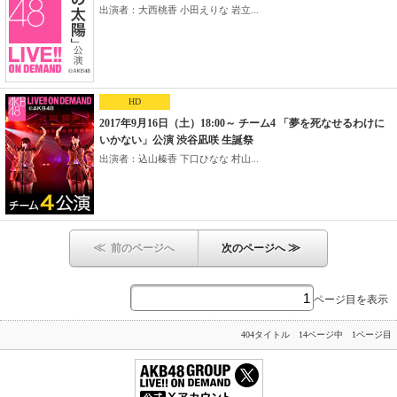
出演者：大西桃香 小田えりな 岩立...
HD
2017年9月16日（土）18:00～ チーム4 「夢を死なせるわけに
いかない」公演 渋谷凪咲 生誕祭
出演者：込山榛香 下口ひなな 村山...
≪
≫
前のページへ
次のページへ
ページ目を表示
404タイトル 14ページ中 1ページ目