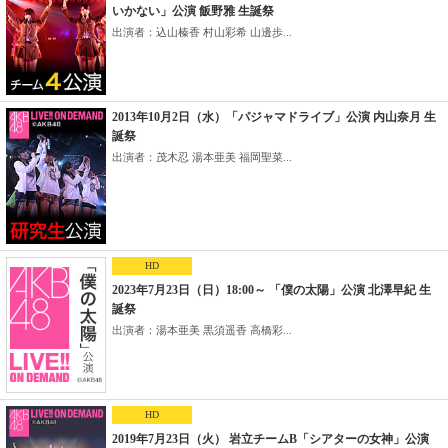
いかない」公演 飯野雅 生誕祭
出演者：込山榛香 村山彩希 山邊歩...
2013年10月2日（水）「パジャマドライブ」公演 内山奈月 生
誕祭
出演者：茂木忍 湯本亜美 福岡聖菜...
HD
2023年7月23日（日）18:00～ 「僕の太陽」公演 北澤早紀 生
誕祭
出演者：湯本亜美 黒須遥香 高橋彩...
HD
2019年7月23日（火） 岩立チームB「シアターの女神」公演