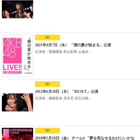
HD
2021年4月7日（水） 「僕の夏が始まる」公演
出演者：齋藤陽菜 村山彩希 山邊歩...
HD
2012年6月28日（木）「RESET」公演
出演者：篠崎彩奈 茂木忍 岩立沙穂...
HD
2018年5月18日（金） チーム4 「夢を死なせるわけにいかな