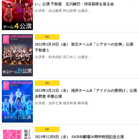
い」公演 千秋楽 北川綾巴・渋谷凪咲を送る会
出演者：込山榛香 村山彩希 山邊歩...
HD
2022年3月18日（金） 岩立チームB「シアターの女神」公演
千秋楽１
出演者：柏木由紀 谷口めぐ 山邊歩...
HD
2023年3月22日（水） 浅井チームB「アイドルの夜明け」公演
永野恵 卒業公演
出演者：浅井七海 徳永羚海 橋本陽...
HD
2021年12月8日（水） AKB48劇場16周年特別記念公演