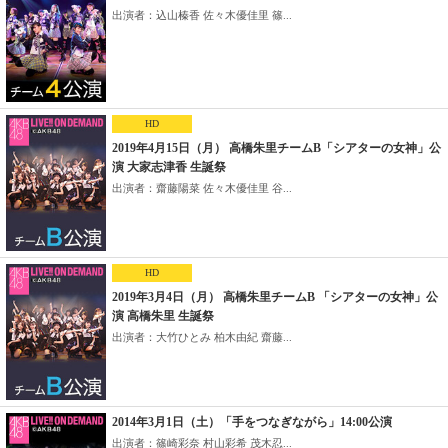
出演者：込山榛香 佐々木優佳里 篠...
HD
2019年4月15日（月） 高橋朱里チームB「シアターの女神」公
演 大家志津香 生誕祭
出演者：齋藤陽菜 佐々木優佳里 谷...
HD
2019年3月4日（月） 高橋朱里チームB 「シアターの女神」公
演 高橋朱里 生誕祭
出演者：大竹ひとみ 柏木由紀 齋藤...
2014年3月1日（土）「手をつなぎながら」14:00公演
出演者：篠崎彩奈 村山彩希 茂木忍...