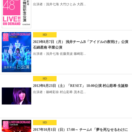
出演者：浅井七海 大竹ひとみ 大西...
HD
2023年8月7日（月） 浅井チームB「アイドルの夜明け」公演
石綿星南 卒業公演
出演者：浅井七海 佐藤美波 篠崎彩...
HD
2012年6月23日（土）「RESET」 18:00公演 村山彩希 生誕祭
出演者：篠崎彩奈 村山彩希 茂木忍...
HD
2017年10月1日（日）17:00～ チーム4 「夢を死なせるわけに