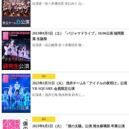
出演者：佐々木優佳里 谷口めぐ 山...
2013年8月3日（土）「パジャマドライブ」18:00公演 福岡聖
菜 生誕祭
出演者：込山榛香 佐々木優佳里 篠...
HD
2022年5月31日（火） 浅井チームB「アイドルの夜明け」公演
VR SQUARE 会員限定公演
出演者：浅井七海 徳永羚海 鈴木く...
HD
2023年8月1日（火） 「僕の太陽」公演 清水麻璃亜 卒業公演