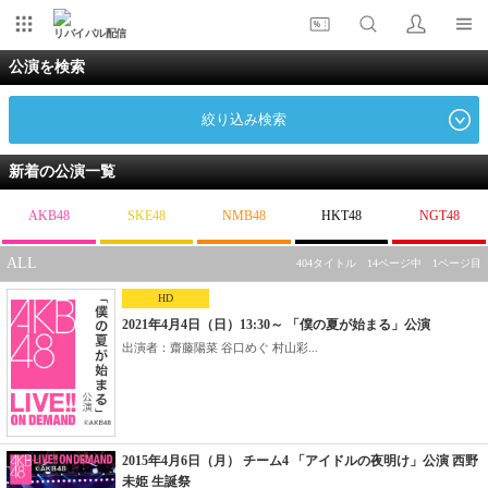
リバイバル配信
公演を検索
絞り込み検索
新着の公演一覧
AKB48
SKE48
NMB48
HKT48
NGT48
ALL
404タイトル 14ページ中 1ページ目
HD
2021年4月4日（日）13:30～ 「僕の夏が始まる」公演
出演者：齋藤陽菜 谷口めぐ 村山彩...
2015年4月6日（月） チーム4 「アイドルの夜明け」公演 西野
未姫 生誕祭