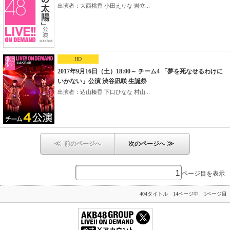
出演者：大西桃香 小田えりな 岩立...
HD
2017年9月16日（土）18:00～ チーム4 「夢を死なせるわけに
いかない」公演 渋谷凪咲 生誕祭
出演者：込山榛香 下口ひなな 村山...
≪
≫
前のページへ
次のページへ
ページ目を表示
404タイトル 14ページ中 1ページ目