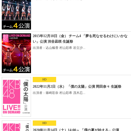
2015年12月18日（金） チーム4 「夢を死なせるわけにいかな
い」公演 渋谷凪咲 生誕祭
出演者：込山榛香 村山彩希 岩立沙...
HD
2022年11月2日（水） 「僕の太陽」公演 岡田奈々 生誕祭
出演者：篠崎彩奈 村山彩希 茂木忍...
HD
2020年11月14日（土）14:00～ 「僕の夏が始まる」公演