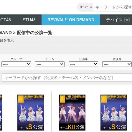
すべて
NGT48
STU48
REVIVAL!! ON DEMAND
デバイス
DEMAND > 配信中の公演一覧
ジ目を表示
グループ
チーム
公演年
公演月