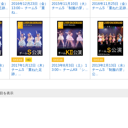
（金）
2016年12月23日（金）
2015年11月10日（火）
2016年11月25日（金
...
13:00～ チームS 「重
チームS 「制服の芽」...
チームS 「重ねた足跡..
ね...
SKE48
HD
SKE48
SKE48
（水）
2017年1月12日（木）
2013年8月3日（土） 1
2013年2月13日（水）
足
チームS 「重ねた足
3:00～ チームKII 「シ...
チームS 「制服の芽」
跡」...
公...
ジ目を表示