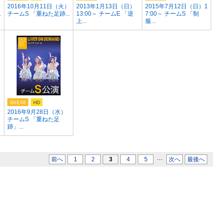
）
2016年10月11日（火）
2013年1月13日（日）
2015年7月12日（日）1
.
チームS 「重ねた足跡...
13:00～ チームE 「逆
7:00～ チームS 「制
上...
服...
SKE48
HD
2016年9月28日（水）
チームS 「重ねた足
跡」...
...
前へ
1
2
3
4
5
次へ
最後へ