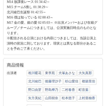
M14 放課後レース 01:34:42～
M15 チームS推し 01:38:29～
北川綾巴生誕祭 01:42:55～
M16 僕は知っている 02:00:43～
M17 金の愛、銀の愛 02:05:03～ ※出演メンバーおよび在籍グ
ループ／チームにつきましては、公演実施日時点のものとな
ります。
※配信される公演における内容につきましては、当該公演上
演時の状況に則しております。現状とは異なる部分があるこ
とを予めご了承ください。
商品情報
出演者
相川暖花
東李苑
犬塚あさな
大矢真那
北川綾巴
後藤理沙子
杉山愛佳
都築里佳
野口由芽
野島樺乃
二村春香
町音葉
矢方美紀
山田樹奈
松本慈子
上村亜柚香