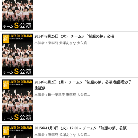
2014年9月25日（木） チームS 「制服の芽」公演
出演者：東李苑 犬塚あさな 大矢真...
2014年6月2日（月） チームS 「制服の芽」公演 後藤理沙子
生誕祭
出演者：田中菜津美 東李苑 大矢真...
2015年11月3日（火）17:00～ チームS 「制服の芽」公演
出演者：東李苑 犬塚あさな 大矢真...