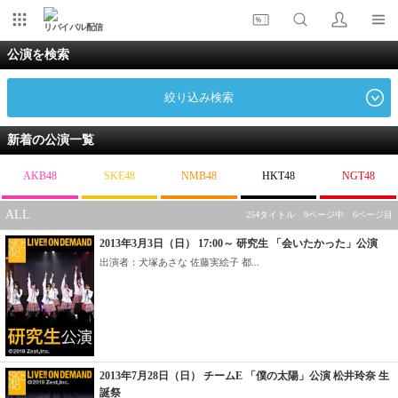
リバイバル配信
公演を検索
絞り込み検索
新着の公演一覧
AKB48
SKE48
NMB48
HKT48
NGT48
ALL
254タイトル 9ページ中 6ページ目
2013年3月3日（日） 17:00～ 研究生 「会いたかった」公演
出演者：犬塚あさな 佐藤実絵子 都...
2013年7月28日（日） チームE 「僕の太陽」公演 松井玲奈 生
誕祭