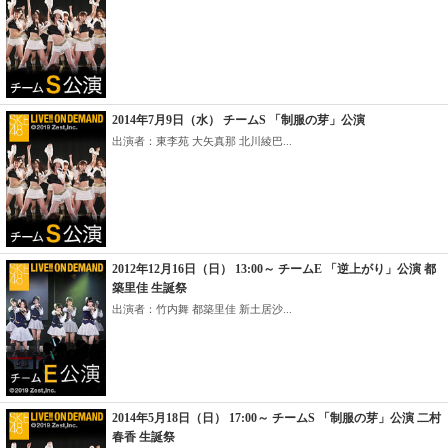
2014年7月9日（水） チームS 「制服の芽」公演
出演者：東李苑 大矢真那 北川綾巴...
2012年12月16日（日） 13:00～ チームE 「逆上がり」公演 都
築里佳 生誕祭
出演者：竹内舞 都築里佳 新土居沙...
2014年5月18日（日） 17:00～ チームS 「制服の芽」公演 二村
春香 生誕祭