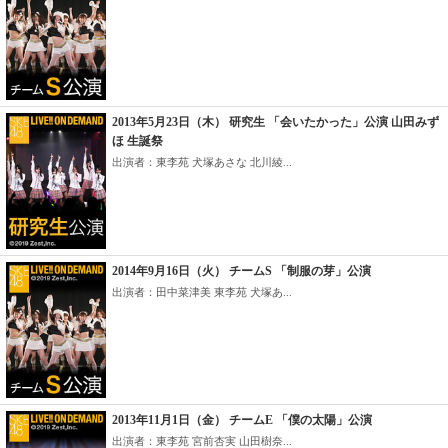
2013年5月23日（木） 研究生 「会いたかった」公演 山田みず
ほ 生誕祭
出演者：東李苑 犬塚あさな 北川綾...
2014年9月16日（火） チームS 「制服の芽」公演
出演者：田中菜津美 東李苑 犬塚あ...
2013年11月1日（金） チームE 「僕の太陽」公演
出演者：東李苑 宮前杏実 山田樹奈...