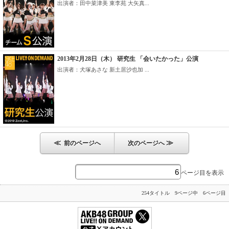
出演者：田中菜津美 東李苑 大矢真...
2013年2月28日（木） 研究生 「会いたかった」公演
出演者：犬塚あさな 新土居沙也加 ...
≪
≫
前のページへ
次のページへ
ページ目を表示
254タイトル 9ページ中 6ページ目