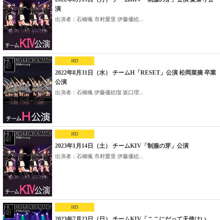
演
出演者：石橋颯 市村愛里 伊藤優絵...
HD
2022年8月31日（水） チームH「RESET」公演 松岡菜摘 卒業
公演
出演者：石橋颯 伊藤優絵瑠 坂口理...
HD
2023年1月14日（土） チームKIV「制服の芽」公演
出演者：石橋颯 市村愛里 伊藤優絵...
HD
2023年7月23日（日） チームKIV「ここにだって天使はい