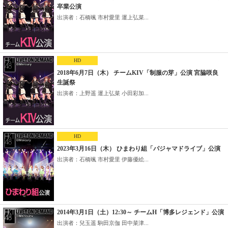
卒業公演
出演者：石橋颯 市村愛里 運上弘菜...
HD
2018年6月7日（木） チームKIV「制服の芽」公演 宮脇咲良
生誕祭
出演者：上野遥 運上弘菜 小田彩加...
HD
2023年3月16日（木） ひまわり組「パジャマドライブ」公演
出演者：石橋颯 市村愛里 伊藤優絵...
2014年3月1日（土）12:30～ チームH「博多レジェンド」公演
出演者：兒玉遥 駒田京伽 田中菜津...