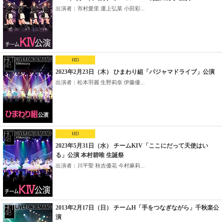
出演者：市村愛里 運上弘菜 小田彩...
HD
2023年2月23日（木） ひまわり組「パジャマドライブ」公演
出演者：松本羽麗 生野莉奈 伊藤優...
HD
2023年5月31日（水） チームKIV「ここにだって天使はい
る」公演 本村碧唯 生誕祭
出演者：川平聖 秋吉優花 今村麻莉...
2013年2月17日（日） チームH「手をつなぎながら」千秋楽公
演