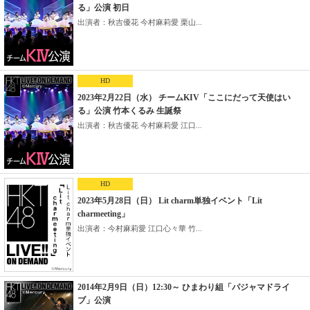
る」公演 初日
出演者：秋吉優花 今村麻莉愛 栗山...
HD
2023年2月22日（水） チームKIV「ここにだって天使はい
る」公演 竹本くるみ 生誕祭
出演者：秋吉優花 今村麻莉愛 江口...
HD
2023年5月28日（日） Lit charm単独イベント「Lit
charmeeting」
出演者：今村麻莉愛 江口心々華 竹...
2014年2月9日（日）12:30～ ひまわり組「パジャマドライ
ブ」公演