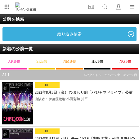
リバイバル配信
公演を検索
絞り込み検索
新着の公演一覧
AKB48
SKE48
NMB48
HKT48
NGT48
ALL
622タイトル 21ページ中 3ページ目
HD
2022年8月5日（金） ひまわり組「パジャマドライブ」公演
出演者：伊藤優絵瑠 小田彩加 川平...
HD
2022年8月15日（月） チームKIV「制服の芽」公演 夏祭り公