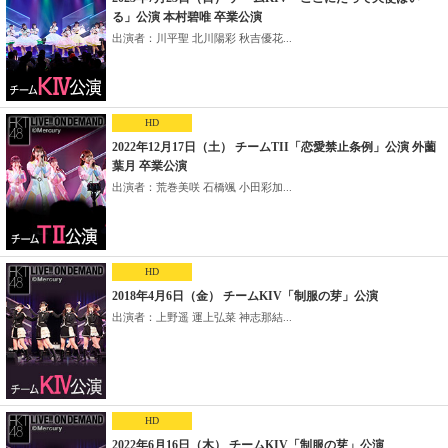
る」公演 本村碧唯 卒業公演
出演者：川平聖 北川陽彩 秋吉優花...
HD
2022年12月17日（土） チームTII「恋愛禁止条例」公演 外薗
葉月 卒業公演
出演者：荒巻美咲 石橋颯 小田彩加...
HD
2018年4月6日（金） チームKIV「制服の芽」公演
出演者：上野遥 運上弘菜 神志那結...
HD
2022年6月16日（木） チームKIV「制服の芽」公演