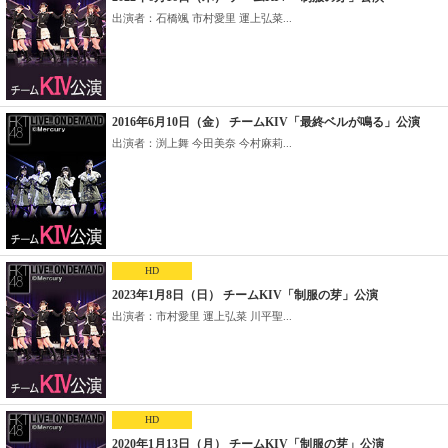
出演者：石橋颯 市村愛里 運上弘菜...
2016年6月10日（金） チームKIV「最終ベルが鳴る」公演
出演者：渕上舞 今田美奈 今村麻莉...
HD
2023年1月8日（日） チームKIV「制服の芽」公演
出演者：市村愛里 運上弘菜 川平聖...
HD
2020年1月13日（月） チームKIV「制服の芽」公演