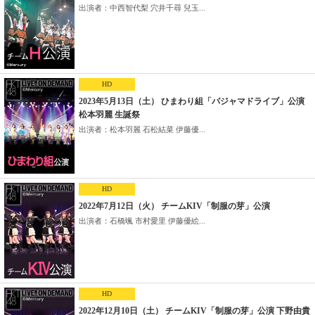
出演者：中西智代梨 穴井千尋 兒玉...
HD
2023年5月13日（土） ひまわり組「パジャマドライブ」公演
松本羽麗 生誕祭
出演者：松本羽麗 石松結菜 伊藤優...
HD
2022年7月12日（火） チームKIV「制服の芽」公演
出演者：石橋颯 市村愛里 伊藤優絵...
HD
2022年12月10日（土） チームKIV「制服の芽」公演 下野由貴