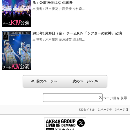
る」公演 松岡はな 生誕祭
出演者：秋吉優花 井澤美優 今村麻...
2015年1月30日（金） チームKIV「シアターの女神」公演
出演者：木本花音 栗原紗英 渕上舞...
≪
≫
前のページへ
次のページへ
ページ目を表示
622タイトル 21ページ中 3ページ目