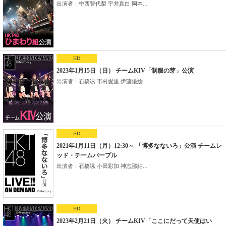
出演者：中西智代梨 宇井真白 岡本...
HD
2023年1月15日（日） チームKIV「制服の芽」公演
出演者：石橋颯 市村愛里 伊藤優絵...
HD
2021年1月11日（月）12:30～ 「博多なないろ」公演 チームレ
ッド・チームパープル
出演者：石橋颯 小田彩加 神志那結...
HD
2023年2月21日（火） チームKIV「ここにだって天使はい