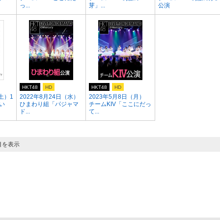
っ...
芽」...
公演
HKT48
HD
HKT48
HD
土）1
2022年8月24日（水）
2023年5月8日（月）
ない
ひまわり組「パジャマ
チームKIV「ここにだっ
ド...
て...
目を表示