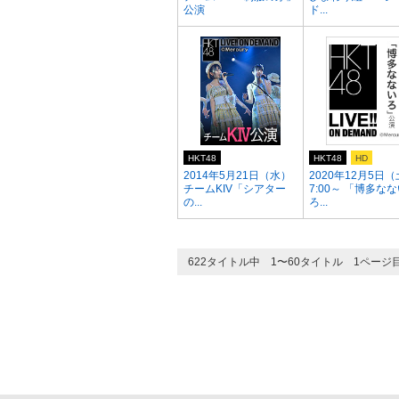
公演
ド...
HKT48
HKT48
HD
2014年5月21日（水）
2020年12月5日（
チームKIV「シアター
7:00～ 「博多な
の...
ろ...
622タイトル中 1〜60タイトル 1ページ