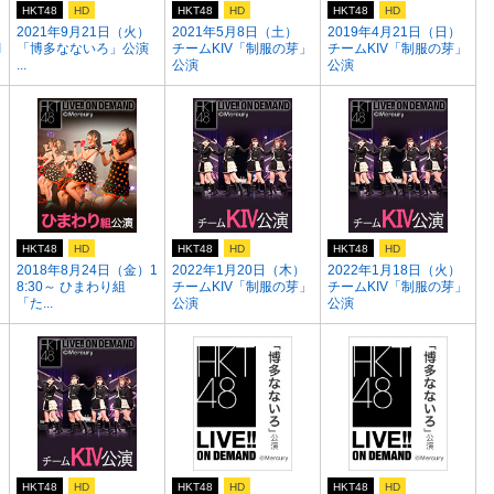
HKT48
HD
HKT48
HD
HKT48
HD
2021年9月21日（火）
2021年5月8日（土）
2019年4月21日（日）
I
「博多なないろ」公演
チームKIV「制服の芽」
チームKIV「制服の芽」
...
公演
公演
HKT48
HD
HKT48
HD
HKT48
HD
）
2018年8月24日（金）1
2022年1月20日（木）
2022年1月18日（火）
8:30～ ひまわり組
チームKIV「制服の芽」
チームKIV「制服の芽」
「た...
公演
公演
HKT48
HD
HKT48
HD
HKT48
HD