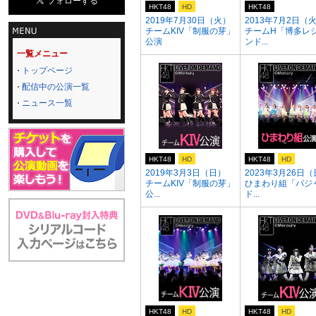
HKT48
HD
HKT48
2019年7月30日（火）
2013年7月2日（
チームKIV「制服の芽」
チームH「博多レ
公演
ンド...
一覧メニュー
トップページ
配信中の公演一覧
ニュース一覧
HKT48
HD
HKT48
HD
2019年3月3日（日）
2023年3月26日
チームKIV「制服の芽」
ひまわり組「パジ
公...
ド...
HKT48
HD
HKT48
HD