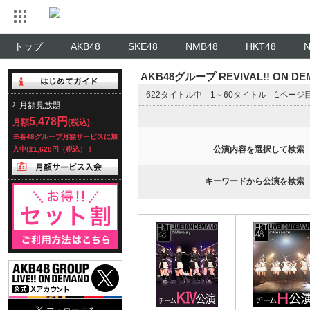
トップ
AKB48
SKE48
NMB48
HKT48
AKB48グループ REVIVAL!! ON 
622タイトル中 1～60タイトル 1ページ
月額見放題
5,478円
月額
(税込)
※各48グループ月額サービスに加
公演内容を選択して検索
入中は1,628円（税込）！
キーワードから公演を検索