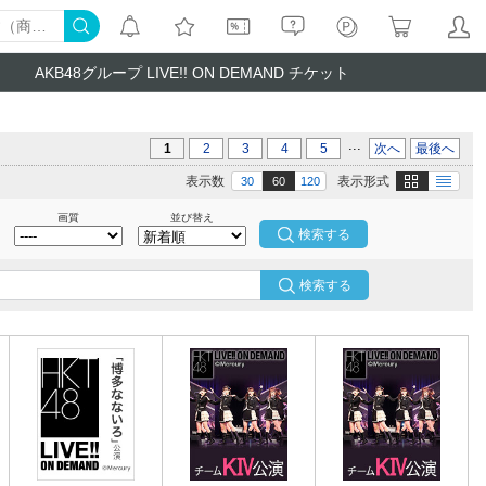
AKB48グループ LIVE!! ON DEMAND チケット
...
1
2
3
4
5
次へ
最後へ
画像
テキスト
表示数
表示形式
30
60
120
画質
並び替え
検索する