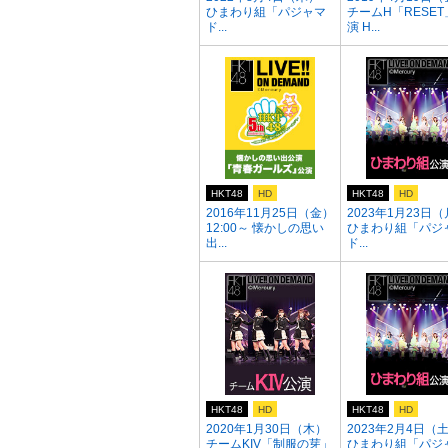
ひまわり組「パジャマ
チームH「RESET
ド...
演 H...
HKT48
HD
HKT48
HD
2016年11月25日（金）
2023年1月23日
12:00～ 懐かしの思い
ひまわり組「パジ
出...
ド...
HKT48
HD
HKT48
HD
2020年1月30日（木）
2023年2月4日（
チームKIV「制服の芽」
ひまわり組「パジ