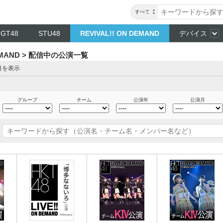
すべて
NGT48
STU48
REVIVAL!! ON DEMAND
デバイス
DEMAND > 配信中の公演一覧
目を表示
グループ
チーム
公演年
公演月