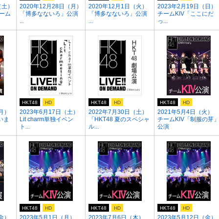
（土）
2020年12月28日（月）
2020年12月1日（火）
2023年2月19日（日）
チーム
「博多なないろ」公演
「博多なないろ」公演
チームKIV「ここにだ
...
...
っ...
HKT48
HD
HKT48
HD
HKT48
HD
（月）
2023年6月17日（土）
2022年7月30日（土）
2021年5月4日（火）
いま
Lit charm単独イベン
「HKT48 夏のスペシャ
チームKIV「制服の芽
ト...
ル...
公演
HKT48
HD
HKT48
HD
HKT48
HD
（金）
2023年5月1日（月）
2023年7月6日（木）
2023年5月12日（金）