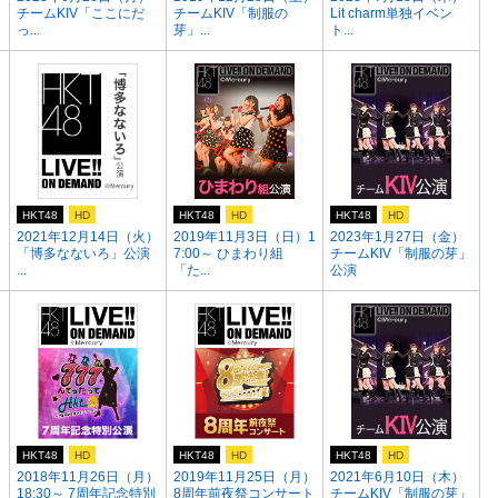
チームKIV「ここにだ
チームKIV「制服の
Lit charm単独イベン
っ...
芽」...
ト...
HKT48
HD
HKT48
HD
HKT48
HD
）
2021年12月14日（火）
2019年11月3日（日）1
2023年1月27日（金）
「博多なないろ」公演
7:00～ ひまわり組
チームKIV「制服の芽」
...
「た...
公演
HKT48
HD
HKT48
HD
HKT48
HD
2018年11月26日（月）
2019年11月25日（月）
2021年6月10日（木）
」
18:30～ 7周年記念特別
8周年前夜祭コンサート
チームKIV「制服の芽」