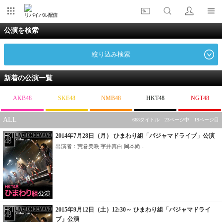
リバイバル配信
公演を検索
絞り込み検索
新着の公演一覧
AKB48
SKE48
NMB48
HKT48
NGT48
ALL
668タイトル 23ページ中 19ページ目
2014年7月28日（月） ひまわり組「パジャマドライブ」公演
出演者：荒巻美咲 宇井真白 岡本尚...
2015年9月12日（土）12:30～ ひまわり組「パジャマドライ
ブ」公演