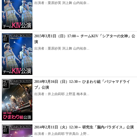
出演者：栗原紗英 渕上舞 山内祐奈...
2015年3月1日（日）17:00～ チームKIV「シアターの女神」公
演
出演者：栗原紗英 渕上舞 山内祐奈...
2014年3月16日（日）12:30～ ひまわり組「パジャマドライ
ブ」公演
出演者：井上由莉耶 上野遥 梅本泉...
2014年2月11日（火）12:30～ 研究生「脳内パラダイス」公演
出演者：井上由莉耶 宇井真白 上野...