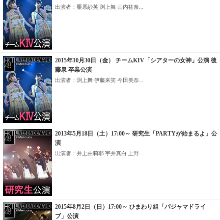
出演者：栗原紗英 渕上舞 山内祐奈...
2015年10月30日（金） チームKIV「シアターの女神」公演 後
藤泉 卒業公演
出演者：渕上舞 伊藤来笑 今田美奈...
2013年5月18日（土）17:00～ 研究生「PARTYが始まるよ」公
演
出演者：井上由莉耶 宇井真白 上野...
2015年8月2日（日）17:00～ ひまわり組「パジャマドライ
ブ」公演