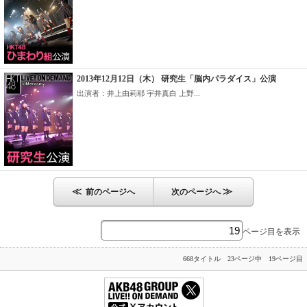
2013年12月12日（木） 研究生「脳内パラダイス」公演
出演者：井上由莉耶 宇井真白 上野...
≪
≫
前のページへ
次のページへ
ページ目を表示
668タイトル 23ページ中 19ページ目