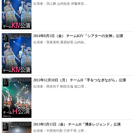
出演者：渕上舞 山内祐奈 伊藤来笑...
2014年8月1日（金） チームKIV「シアターの女神」公演
出演者：荒巻美咲 栗原紗英 山内祐...
2012年12月10日（月） チームH「手をつなぎながら」公演
出演者：岡本尚子 駒田京伽 坂口理...
2013年3月15日（金） チームH「博多レジェンド」公演
出演者：中西智代梨 穴井千尋 上野...