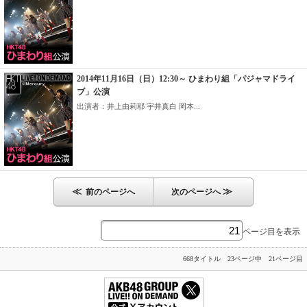
2014年11月16日（日）12:30～ ひまわり組「パジャマドライ
ブ」公演
出演者：井上由莉耶 宇井真白 岡本...
≪
≫
前のページへ
次のページへ
ページ目を表示
668タイトル 23ページ中 21ページ目