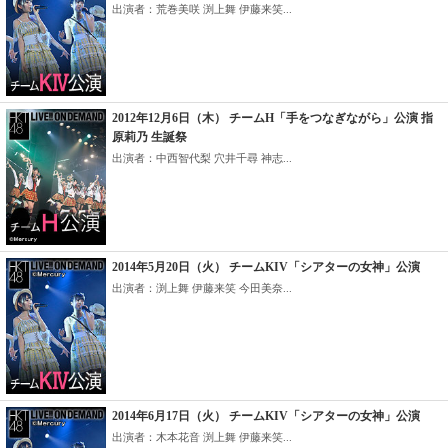
出演者：荒巻美咲 渕上舞 伊藤来笑...
2012年12月6日（木） チームH「手をつなぎながら」公演 指
原莉乃 生誕祭
出演者：中西智代梨 穴井千尋 神志...
2014年5月20日（火） チームKIV「シアターの女神」公演
出演者：渕上舞 伊藤来笑 今田美奈...
2014年6月17日（火） チームKIV「シアターの女神」公演
出演者：木本花音 渕上舞 伊藤来笑...