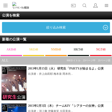
リバイバル配信
公演を検索
絞り込み検索
新着の公演一覧
AKB48
SKE48
NMB48
HKT48
NGT48
ALL
668タイトル 23ページ中 21ページ目
2013年1月15日（火） 研究生「PARTYが始まるよ」公演
出演者：井上由莉耶 梅本泉 岡本尚...
2015年2月5日（木） チームKIV「シアターの女神」公演
出演者：渕上舞 伊藤来笑 今田美奈...