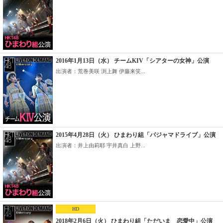
2016年1月13日（水） チームKIV「シアターの女神」公演
出演者：荒巻美咲 渕上舞 伊藤来笑...
2015年4月28日（火） ひまわり組「パジャマドライブ」公演
出演者：井上由莉耶 宇井真白 上野...
HD
2018年2月6日（火） ひまわり組「ただいま 恋愛中」公演