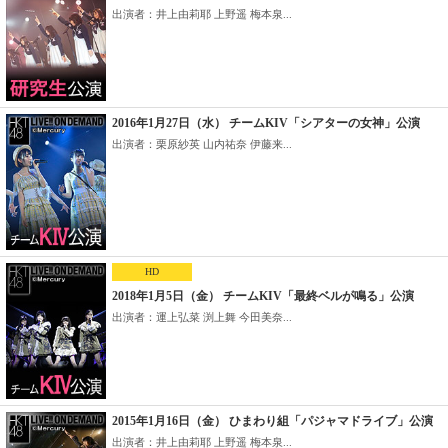
出演者：井上由莉耶 上野遥 梅本泉...
2016年1月27日（水） チームKIV「シアターの女神」公演
出演者：栗原紗英 山内祐奈 伊藤来...
HD
2018年1月5日（金） チームKIV「最終ベルが鳴る」公演
出演者：運上弘菜 渕上舞 今田美奈...
2015年1月16日（金） ひまわり組「パジャマドライブ」公演
出演者：井上由莉耶 上野遥 梅本泉...