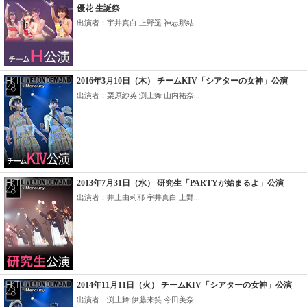
優花 生誕祭
出演者：宇井真白 上野遥 神志那結...
2016年3月10日（木） チームKIV「シアターの女神」公演
出演者：栗原紗英 渕上舞 山内祐奈...
2013年7月31日（水） 研究生「PARTYが始まるよ」公演
出演者：井上由莉耶 宇井真白 上野...
2014年11月11日（火） チームKIV「シアターの女神」公演
出演者：渕上舞 伊藤来笑 今田美奈...