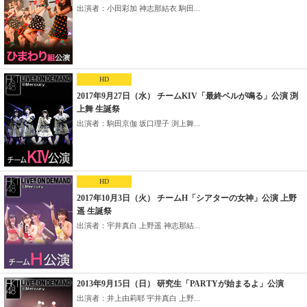
出演者：小田彩加 神志那結衣 駒田...
HD
2017年9月27日（水） チームKIV「最終ベルが鳴る」公演 渕
上舞 生誕祭
出演者：駒田京伽 坂口理子 渕上舞...
HD
2017年10月3日（火） チームH「シアターの女神」公演 上野
遥 生誕祭
出演者：宇井真白 上野遥 神志那結...
2013年9月15日（日） 研究生「PARTYが始まるよ」公演
出演者：井上由莉耶 宇井真白 上野...