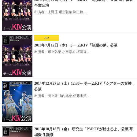
卒業公演
出演者：上野遥 運上弘菜 渕上舞 ...
HD
2018年7月12日（木） チームKIV「制服の芽」公演
出演者：運上弘菜 小田彩加 堺萌香...
2014年12月27日（土）12:30～ チームKIV「シアターの女神」
公演
出演者：渕上舞 山内祐奈 伊藤来笑...
2013年10月18日（金） 研究生「PARTYが始まるよ」公演 草
場愛 生誕祭