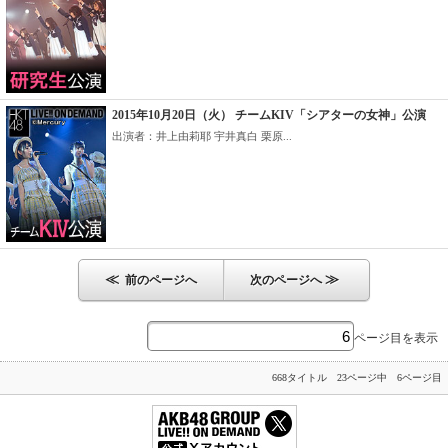
2015年10月20日（火） チームKIV「シアターの女神」公演
出演者：井上由莉耶 宇井真白 栗原...
≪
≫
前のページへ
次のページへ
ページ目を表示
668タイトル 23ページ中 6ページ目