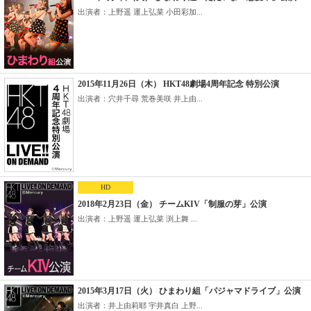
出演者：上野遥 運上弘菜 小田彩加...
2015年11月26日（木） HKT48劇場4周年記念 特別公演
出演者：穴井千尋 荒巻美咲 井上由...
HD
2018年2月23日（金） チームKIV「制服の芽」公演
出演者：上野遥 運上弘菜 渕上舞 ...
2015年3月17日（火） ひまわり組「パジャマドライブ」公演
出演者：井上由莉耶 宇井真白 上野...