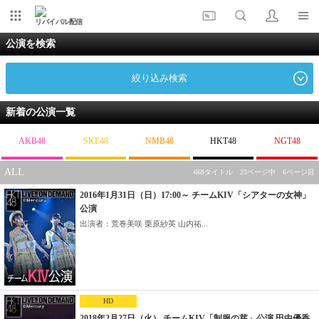
リバイバル配信
公演を検索
絞り込み検索
新着の公演一覧
AKB48
SKE48
NMB48
HKT48
NGT48
ALL
668タイトル 23ページ中 6ページ目
2016年1月31日（日）17:00～ チームKIV「シアターの女神」
公演
出演者：荒巻美咲 栗原紗英 山内祐...
HD
2018年2月27日（火） チームKIV「制服の芽」公演 田中優香