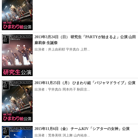
2013年3月24日（日） 研究生「PARTYが始まるよ」公演 山田
麻莉奈 生誕祭
出演者：井上由莉耶 宇井真白 上野...
2013年11月25日（月） ひまわり組「パジャマドライブ」公演
出演者：宇井真白 岡本尚子 駒田京...
2015年11月6日（金） チームKIV「シアターの女神」公演
出演者：荒巻美咲 渕上舞 山内祐奈...